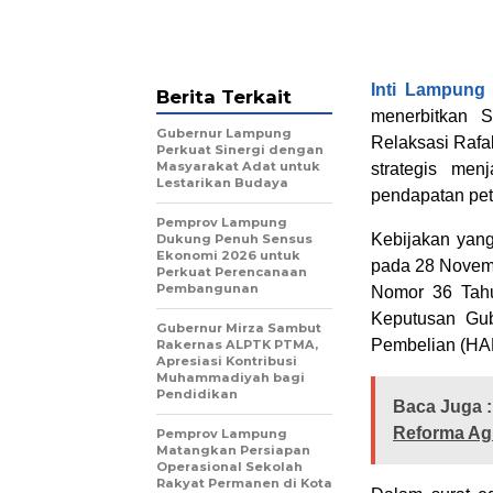
Inti Lampung
Berita Terkait
menerbitkan 
Gubernur Lampung
Relaksasi Rafa
Perkuat Sinergi dengan
Masyarakat Adat untuk
strategis men
Lestarikan Budaya
pendapatan pet
Pemprov Lampung
Kebijakan yan
Dukung Penuh Sensus
Ekonomi 2026 untuk
pada 28 Novemb
Perkuat Perencanaan
Pembangunan
Nomor 36 Tahu
Keputusan Gu
Gubernur Mirza Sambut
Pembelian (HA
Rakernas ALPTK PTMA,
Apresiasi Kontribusi
Muhammadiyah bagi
Pendidikan
Baca Juga :
Reforma Agr
Pemprov Lampung
Matangkan Persiapan
Operasional Sekolah
Rakyat Permanen di Kota