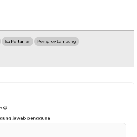
Isu Pertanian
Pemprov Lampung
n 😊
ggung jawab pengguna