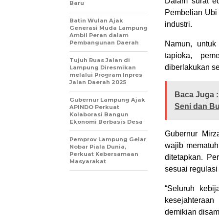
Dalam surat e
Baru
Pembelian Ubi 
Batin Wulan Ajak
industri.
Generasi Muda Lampung
Ambil Peran dalam
Pembangunan Daerah
Namun, untuk 
tapioka, pem
Tujuh Ruas Jalan di
diberlakukan s
Lampung Diresmikan
melalui Program Inpres
Jalan Daerah 2025
Baca Juga :
Gubernur Lampung Ajak
Seni dan B
APINDO Perkuat
Kolaborasi Bangun
Ekonomi Berbasis Desa
Gubernur Mirz
Pemprov Lampung Gelar
wajib mematuhi
Nobar Piala Dunia,
Perkuat Kebersamaan
ditetapkan. Pe
Masyarakat
sesuai regulas
“Seluruh kebi
kesejahteraan
demikian disamp