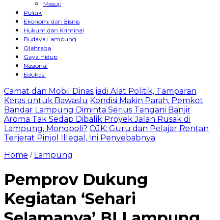
Mesuji
Politik
Ekonomi dan Bisnis
Hukum dan Kriminal
Budaya Lampung
Olahraga
Gaya Hidup
Nasional
Edukasi
Camat dan Mobil Dinas jadi Alat Politik, Tamparan
Keras untuk Bawaslu
Kondisi Makin Parah, Pemkot
Bandar Lampung Diminta Serius Tangani Banjir
Aroma Tak Sedap Dibalik Proyek Jalan Rusak di
Lampung, Monopoli?
OJK: Guru dan Pelajar Rentan
Terjerat Pinjol Illegal, Ini Penyebabnya
Home
Lampung
/
Pemprov Dukung
Kegiatan ‘Sehari
Selamanya’ BI Lampung