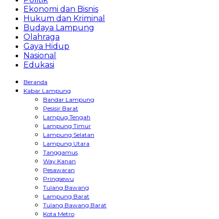
Ekonomi dan Bisnis
Hukum dan Kriminal
Budaya Lampung
Olahraga
Gaya Hidup
Nasional
Edukasi
Beranda
Kabar Lampung
Bandar Lampung
Pesisir Barat
Lampug Tengah
Lampung Timur
Lampung Selatan
Lampung Utara
Tanggamus
Way Kanan
Pesawaran
Pringsewu
Tulang Bawang
Lampung Barat
Tulang Bawang Barat
Kota Metro