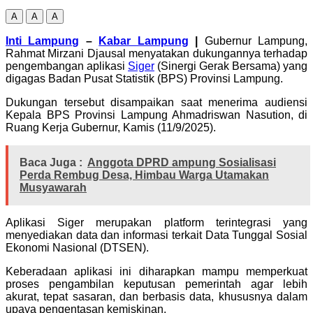
A
A
A
Inti Lampung
–
Kabar Lampung
|
Gubernur Lampung,
Rahmat Mirzani Djausal menyatakan dukungannya terhadap
pengembangan aplikasi
Siger
(Sinergi Gerak Bersama) yang
digagas Badan Pusat Statistik (BPS) Provinsi Lampung.
Dukungan tersebut disampaikan saat menerima audiensi
Kepala BPS Provinsi Lampung Ahmadriswan Nasution, di
Ruang Kerja Gubernur, Kamis (11/9/2025).
Baca Juga :
Anggota DPRD ampung Sosialisasi
Perda Rembug Desa, Himbau Warga Utamakan
Musyawarah
Aplikasi Siger merupakan platform terintegrasi yang
menyediakan data dan informasi terkait Data Tunggal Sosial
Ekonomi Nasional (DTSEN).
Keberadaan aplikasi ini diharapkan mampu memperkuat
proses pengambilan keputusan pemerintah agar lebih
akurat, tepat sasaran, dan berbasis data, khususnya dalam
upaya pengentasan kemiskinan.