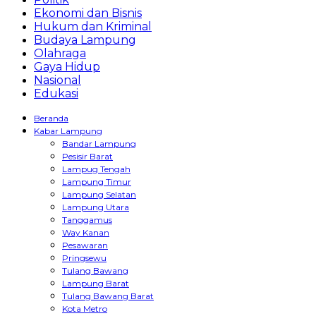
Ekonomi dan Bisnis
Hukum dan Kriminal
Budaya Lampung
Olahraga
Gaya Hidup
Nasional
Edukasi
Beranda
Kabar Lampung
Bandar Lampung
Pesisir Barat
Lampug Tengah
Lampung Timur
Lampung Selatan
Lampung Utara
Tanggamus
Way Kanan
Pesawaran
Pringsewu
Tulang Bawang
Lampung Barat
Tulang Bawang Barat
Kota Metro