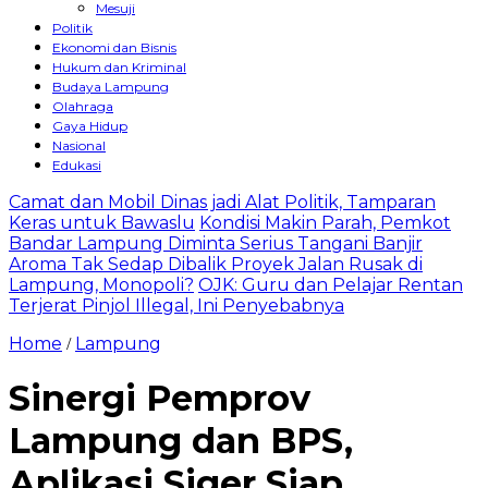
Mesuji
Politik
Ekonomi dan Bisnis
Hukum dan Kriminal
Budaya Lampung
Olahraga
Gaya Hidup
Nasional
Edukasi
Camat dan Mobil Dinas jadi Alat Politik, Tamparan
Keras untuk Bawaslu
Kondisi Makin Parah, Pemkot
Bandar Lampung Diminta Serius Tangani Banjir
Aroma Tak Sedap Dibalik Proyek Jalan Rusak di
Lampung, Monopoli?
OJK: Guru dan Pelajar Rentan
Terjerat Pinjol Illegal, Ini Penyebabnya
Home
Lampung
/
Sinergi Pemprov
Lampung dan BPS,
Aplikasi Siger Siap