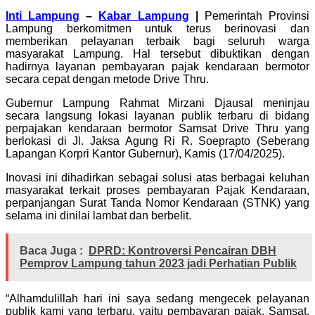
Inti Lampung
–
Kabar Lampung
|
Pemerintah Provinsi
Lampung berkomitmen untuk terus berinovasi dan
memberikan pelayanan terbaik bagi seluruh warga
masyarakat Lampung. Hal tersebut dibuktikan dengan
hadirnya layanan pembayaran pajak kendaraan bermotor
secara cepat dengan metode Drive Thru.
Gubernur Lampung Rahmat Mirzani Djausal meninjau
secara langsung lokasi layanan publik terbaru di bidang
perpajakan kendaraan bermotor Samsat Drive Thru yang
berlokasi di Jl. Jaksa Agung Ri R. Soeprapto (Seberang
Lapangan Korpri Kantor Gubernur), Kamis (17/04/2025).
Inovasi ini dihadirkan sebagai solusi atas berbagai keluhan
masyarakat terkait proses pembayaran Pajak Kendaraan,
perpanjangan Surat Tanda Nomor Kendaraan (STNK) yang
selama ini dinilai lambat dan berbelit.
Baca Juga :
DPRD: Kontroversi Pencairan DBH
Pemprov Lampung tahun 2023 jadi Perhatian Publik
“Alhamdulillah hari ini saya sedang mengecek pelayanan
publik kami yang terbaru, yaitu pembayaran pajak, Samsat,