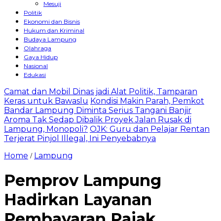
Mesuji
Politik
Ekonomi dan Bisnis
Hukum dan Kriminal
Budaya Lampung
Olahraga
Gaya Hidup
Nasional
Edukasi
Camat dan Mobil Dinas jadi Alat Politik, Tamparan
Keras untuk Bawaslu
Kondisi Makin Parah, Pemkot
Bandar Lampung Diminta Serius Tangani Banjir
Aroma Tak Sedap Dibalik Proyek Jalan Rusak di
Lampung, Monopoli?
OJK: Guru dan Pelajar Rentan
Terjerat Pinjol Illegal, Ini Penyebabnya
Home
Lampung
/
Pemprov Lampung
Hadirkan Layanan
Pembayaran Pajak