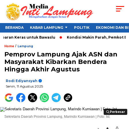
BERANDA
KABAR LAMPUNG
POLITIK
EKONOMI DAN BI
paran Keras untuk Bawaslu
Kondisi Makin Parah, Pemkot Banda
/
Home
Lampung
Pemprov Lampung Ajak ASN dan
Masyarakat Kibarkan Bendera
Hingga Akhir Agustus
Rodi Ediyansyah
Senin, 11 Agustus 2025
Perbesar
Perbesar
Sekretaris Daerah Provinsi Lampung, Marindo Kurniawan | Foto: Ist.
A