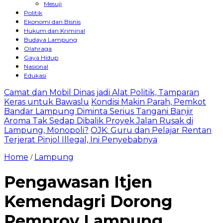
Mesuji
Politik
Ekonomi dan Bisnis
Hukum dan Kriminal
Budaya Lampung
Olahraga
Gaya Hidup
Nasional
Edukasi
Camat dan Mobil Dinas jadi Alat Politik, Tamparan
Keras untuk Bawaslu
Kondisi Makin Parah, Pemkot
Bandar Lampung Diminta Serius Tangani Banjir
Aroma Tak Sedap Dibalik Proyek Jalan Rusak di
Lampung, Monopoli?
OJK: Guru dan Pelajar Rentan
Terjerat Pinjol Illegal, Ini Penyebabnya
Home
Lampung
/
Pengawasan Itjen
Kemendagri Dorong
Pemprov Lampung