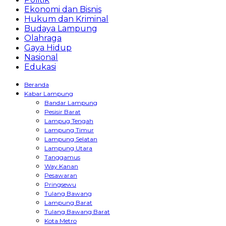
Ekonomi dan Bisnis
Hukum dan Kriminal
Budaya Lampung
Olahraga
Gaya Hidup
Nasional
Edukasi
Beranda
Kabar Lampung
Bandar Lampung
Pesisir Barat
Lampug Tengah
Lampung Timur
Lampung Selatan
Lampung Utara
Tanggamus
Way Kanan
Pesawaran
Pringsewu
Tulang Bawang
Lampung Barat
Tulang Bawang Barat
Kota Metro