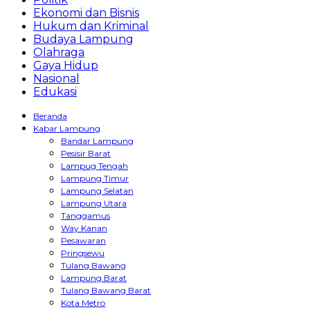
Ekonomi dan Bisnis
Hukum dan Kriminal
Budaya Lampung
Olahraga
Gaya Hidup
Nasional
Edukasi
Beranda
Kabar Lampung
Bandar Lampung
Pesisir Barat
Lampug Tengah
Lampung Timur
Lampung Selatan
Lampung Utara
Tanggamus
Way Kanan
Pesawaran
Pringsewu
Tulang Bawang
Lampung Barat
Tulang Bawang Barat
Kota Metro