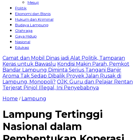
Mesuji
Politik
Ekonomi dan Bisnis
Hukum dan Kriminal
Budaya Lampung
Olahraga
Gaya Hidup
Nasional
Edukasi
Camat dan Mobil Dinas jadi Alat Politik, Tamparan
Keras untuk Bawaslu
Kondisi Makin Parah, Pemkot
Bandar Lampung Diminta Serius Tangani Banjir
Aroma Tak Sedap Dibalik Proyek Jalan Rusak di
Lampung, Monopoli?
OJK: Guru dan Pelajar Rentan
Terjerat Pinjol Illegal, Ini Penyebabnya
Home
Lampung
/
Lampung Tertinggi
Nasional dalam
Pembentukan Koperasi