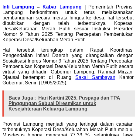
Inti Lampung
–
Kabar Lampung
|
Pemerintah Provinsi
Lampung berkomitmen untuk terus melaksanakan
pembangunan secara merata hingga ke desa, hal tersebut
dibuktikan dengan telah terbentuknya Koperasi
Desa/Kelurahan Merah Putih sesuai Instruksi Presiden
Nomor 9 Tahun 2025 Tentang Percepatan Pembentukan
Koperasi Desa/Kelurahan Merah Putih.
Hal tersebut terungkap dalam Rapat Koordinasi
Pengendalian Inflasi Daerah yang dirangkaikan dengan
Sosialisasi Inpres Nomor 9 Tahun 2025 Tentang Percepatan
Pembentukan Koperasi Desa/Kelurahan Merah Putih secara
virtual yang dihadiri Gubernur Lampung, Rahmat Mirzani
Djausal bertempat di Ruang
Sakai Sambayan
Kantor
Gubernur, Senin (19/05/2025).
Baca Juga :
Hari Kartini 2025, Puspaga dan TPA
Pinggungan Sebuai Diresmikan untuk
Kesejahteraan Keluarga Lampung
Provinsi Lampung menjadi yang tertinggi dalam capaian
terbentuknya Koperasi Desa/Kelurahan Merah Putih melalui
Musdesus hingga mencapai 77,33 %, selanjutnya Jawa