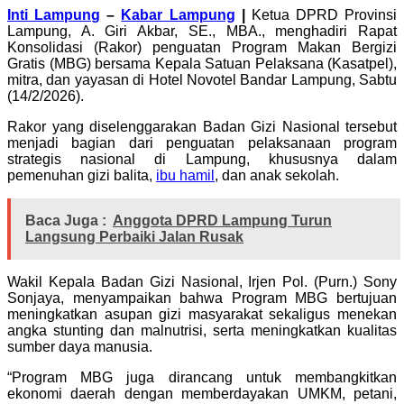
Inti Lampung
–
Kabar Lampung
|
Ketua DPRD Provinsi
Lampung, A. Giri Akbar, SE., MBA., menghadiri Rapat
Konsolidasi (Rakor) penguatan Program Makan Bergizi
Gratis (MBG) bersama Kepala Satuan Pelaksana (Kasatpel),
mitra, dan yayasan di Hotel Novotel Bandar Lampung, Sabtu
(14/2/2026).
Rakor yang diselenggarakan Badan Gizi Nasional tersebut
menjadi bagian dari penguatan pelaksanaan program
strategis nasional di Lampung, khususnya dalam
pemenuhan gizi balita,
ibu hamil
, dan anak sekolah.
Baca Juga :
Anggota DPRD Lampung Turun
Langsung Perbaiki Jalan Rusak
Wakil Kepala Badan Gizi Nasional, Irjen Pol. (Purn.) Sony
Sonjaya, menyampaikan bahwa Program MBG bertujuan
meningkatkan asupan gizi masyarakat sekaligus menekan
angka stunting dan malnutrisi, serta meningkatkan kualitas
sumber daya manusia.
“Program MBG juga dirancang untuk membangkitkan
ekonomi daerah dengan memberdayakan UMKM, petani,