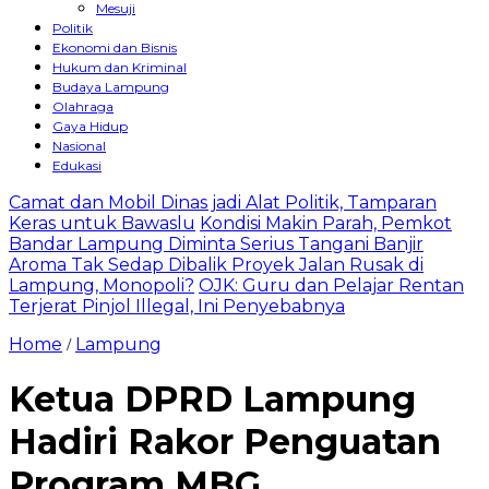
Mesuji
Politik
Ekonomi dan Bisnis
Hukum dan Kriminal
Budaya Lampung
Olahraga
Gaya Hidup
Nasional
Edukasi
Camat dan Mobil Dinas jadi Alat Politik, Tamparan
Keras untuk Bawaslu
Kondisi Makin Parah, Pemkot
Bandar Lampung Diminta Serius Tangani Banjir
Aroma Tak Sedap Dibalik Proyek Jalan Rusak di
Lampung, Monopoli?
OJK: Guru dan Pelajar Rentan
Terjerat Pinjol Illegal, Ini Penyebabnya
Home
Lampung
/
Ketua DPRD Lampung
Hadiri Rakor Penguatan
Program MBG