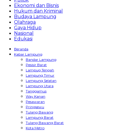
Ekonomi dan Bisnis
Hukum dan Kriminal
Budaya Lampung
Olahraga
Gaya Hidup
Nasional
Edukasi
Beranda
Kabar Lampung
Bandar Lampung
Pesisir Barat
Lampug Tengah
Lampung Timur
Lampung Selatan
Lampung Utara
Tanggamus
Way Kanan
Pesawaran
Pringsewu
Tulang Bawang
Lampung Barat
Tulang Bawang Barat
Kota Metro