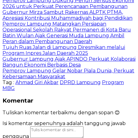
Pemprov Lampung Dukung Penuh Sensus Ekonomi
2026 untuk Perkuat Perencanaan Pembangunan
Gubernur Mirza Sambut Rakernas ALPTK PTMA,
Apresiasi Kontribusi Muhammadiyah bagi Pendidikan
Pemprov Lampung Matangkan Persiapan
Operasional Sekolah Rakyat Permanen di Kota Baru
Batin Wulan Ajak Generasi Muda Lampung Ambil
Peran dalam Pembangunan Daerah
Tujuh Ruas Jalan di Lampung Diresmikan melalui
Program Inpres Jalan Daerah 2025
Gubernur Lampung Ajak APINDO Perkuat Kolaborasi
Bangun Ekonomi Berbasis Desa
Pemprov Lampung Gelar Nobar Piala Dunia, Perkuat
Kebersamaan Masyarakat
Tag :
Ahmad Giri Akbar
DPRD Lampung
Program
MBG
Komentar
Tuliskan komentar terbaikmu dengan sopan 😊
Isi komentar sepenuhnya adalah tanggung jawab
pengguna