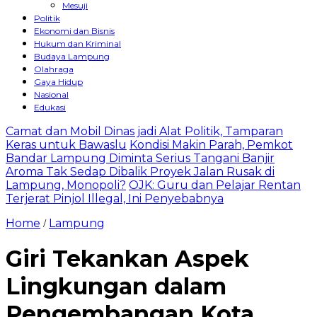
Mesuji
Politik
Ekonomi dan Bisnis
Hukum dan Kriminal
Budaya Lampung
Olahraga
Gaya Hidup
Nasional
Edukasi
Camat dan Mobil Dinas jadi Alat Politik, Tamparan
Keras untuk Bawaslu
Kondisi Makin Parah, Pemkot
Bandar Lampung Diminta Serius Tangani Banjir
Aroma Tak Sedap Dibalik Proyek Jalan Rusak di
Lampung, Monopoli?
OJK: Guru dan Pelajar Rentan
Terjerat Pinjol Illegal, Ini Penyebabnya
Home
Lampung
/
Giri Tekankan Aspek
Lingkungan dalam
Pengembangan Kota