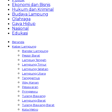
Ekonomi dan Bisnis
Hukum dan Kriminal
Budaya Lampung
Olahraga
Gaya Hidup
Nasional
Edukasi
Beranda
Kabar Lampung
Bandar Lampung
Pesisir Barat
Lampug Tengah
Lampung Timur
Lampung Selatan
Lampung Utara
Tanggamus
Way Kanan
Pesawaran
Pringsewu
Tulang Bawang
Lampung Barat
Tulang Bawang Barat
Kota Metro