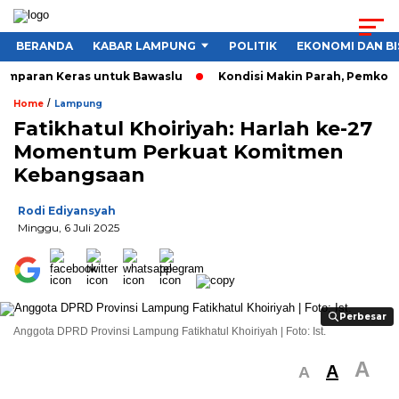
BERANDA
KABAR LAMPUNG
POLITIK
EKONOMI DAN BI
Tamparan Keras untuk Bawaslu
Kondisi Makin Parah, Pemkot B
/
Home
Lampung
Fatikhatul Khoiriyah: Harlah ke-27
Momentum Perkuat Komitmen
Kebangsaan
Rodi Ediyansyah
Minggu, 6 Juli 2025
Perbesar
Perbesar
Anggota DPRD Provinsi Lampung Fatikhatul Khoiriyah | Foto: Ist.
A
A
A