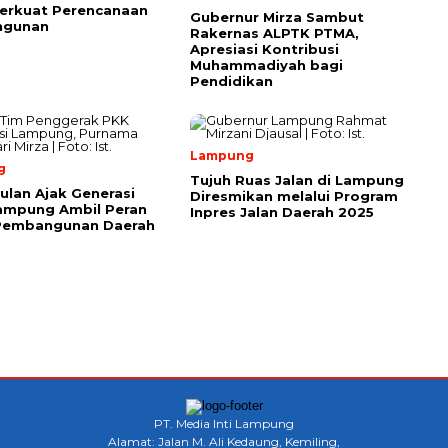
erkuat Perencanaan
Gubernur Mirza Sambut
ngunan
Rakernas ALPTK PTMA,
Apresiasi Kontribusi
Muhammadiyah bagi
Pendidikan
Lampung
g
Tujuh Ruas Jalan di Lampung
ulan Ajak Generasi
Diresmikan melalui Program
ampung Ambil Peran
Inpres Jalan Daerah 2025
Pembangunan Daerah
PT. Media Inti Lampung
Alamat: Jalan M. Ali Kedaung, Kemiling,