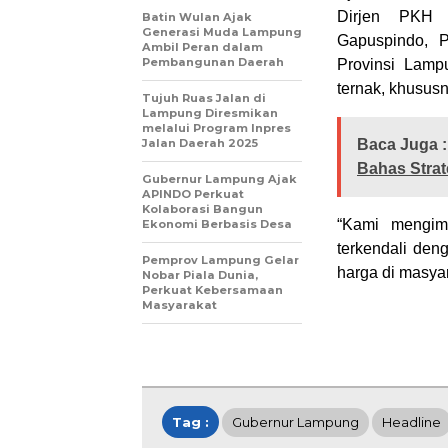
Dirjen PKH 
Batin Wulan Ajak
Generasi Muda Lampung
Gapuspindo, 
Ambil Peran dalam
Pembangunan Daerah
Provinsi Lamp
ternak, khususn
Tujuh Ruas Jalan di
Lampung Diresmikan
melalui Program Inpres
Jalan Daerah 2025
Baca Juga :
Bahas Strat
Gubernur Lampung Ajak
APINDO Perkuat
Kolaborasi Bangun
“Kami mengim
Ekonomi Berbasis Desa
terkendali den
Pemprov Lampung Gelar
harga di masyar
Nobar Piala Dunia,
Perkuat Kebersamaan
Masyarakat
Tag :
Gubernur Lampung
Headline