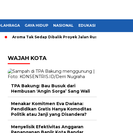
OLAHRAGA
GAYA HIDUP
NASIONAL
EDUKASI
Aroma Tak Sedap Dibalik Proyek Jalan Rusak di Lampung, Monop
WAJAH KOTA
TPA Bakung: Bau Busuk dari
Hembusan ‘Angin Sorga’ Sang Wali
Menakar Komitmen Eva Dwiana:
Pendidikan Gratis Hanya Komoditas
Politik atau Janji yang Disandera?
Menyelisik Efektivitas Anggaran
Penanganan Banjir Kota Bandar