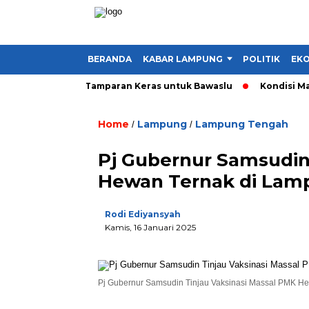
BERANDA
KABAR LAMPUNG
POLITIK
EKO
di Alat Politik, Tamparan Keras untuk Bawaslu
Kondisi Makin
Home
Lampung
Lampung Tengah
/
/
Pj Gubernur Samsudin
Hewan Ternak di Lam
Rodi Ediyansyah
Kamis, 16 Januari 2025
Pj Gubernur Samsudin Tinjau Vaksinasi Massal PMK Hew