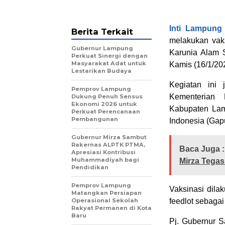
Inti Lampung
Berita Terkait
melakukan vak
Gubernur Lampung
Karunia Alam 
Perkuat Sinergi dengan
Masyarakat Adat untuk
Kamis (16/1/20
Lestarikan Budaya
Kegiatan ini
Pemprov Lampung
Kementerian 
Dukung Penuh Sensus
Ekonomi 2026 untuk
Kabupaten La
Perkuat Perencanaan
Pembangunan
Indonesia (Gap
Gubernur Mirza Sambut
Rakernas ALPTK PTMA,
Baca Juga :
Apresiasi Kontribusi
Muhammadiyah bagi
Mirza Tega
Pendidikan
Pemprov Lampung
Vaksinasi dilak
Matangkan Persiapan
Operasional Sekolah
feedlot sebaga
Rakyat Permanen di Kota
Baru
Pj. Gubernur S