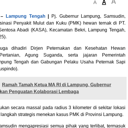
A
A
A
–
Lampung Tengah
|
Pj. Gubernur Lampung, Samsudin,
sinasi Penyakit Mulut dan Kuku (PMK) hewan ternak di PT.
Sentosa Abadi (KASA), Kecamatan Bekri, Lampung Tengah,
25).
 juga dihadiri Dirjen Peternakan dan Kesehatan Hewan
Pertanian, Agung Suganda, serta jajaran Pemerintah
mpung Tengah dan Gabungan Pelaku Usaha Peternak Sapi
uspindo).
Ramah Tamah Ketua MA RI di Lampung, Gubernur
skan Penguatan Kolaborasi Lembaga
ukan secara massal pada radius 3 kilometer di sekitar lokasi
i langkah strategis menekan kasus PMK di Provinsi Lampung.
amsudin mengapresiasi semua pihak yang terlibat, termasuk