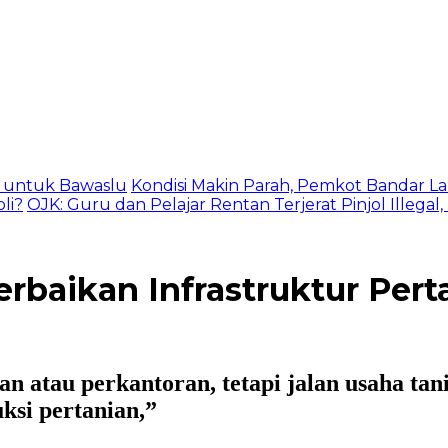
as untuk Bawaslu
Kondisi Makin Parah, Pemkot Bandar La
li?
OJK: Guru dan Pelajar Rentan Terjerat Pinjol Illegal
baikan Infrastruktur Pert
atau perkantoran, tetapi jalan usaha tani
ksi pertanian,”