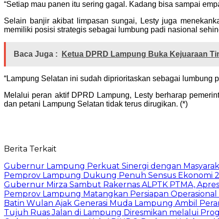
“Setiap mau panen itu sering gagal. Kadang bisa sampai empat 
Selain banjir akibat limpasan sungai, Lesty juga menekan
memiliki posisi strategis sebagai lumbung padi nasional sehin
Baca Juga :
Ketua DPRD Lampung Buka Kejuaraan Tin
“Lampung Selatan ini sudah diprioritaskan sebagai lumbung pad
Melalui peran aktif DPRD Lampung, Lesty berharap pemerin
dan petani Lampung Selatan tidak terus dirugikan. (*)
Berita Terkait
Gubernur Lampung Perkuat Sinergi dengan Masyaraka
Pemprov Lampung Dukung Penuh Sensus Ekonomi 2
Gubernur Mirza Sambut Rakernas ALPTK PTMA, Apresi
Pemprov Lampung Matangkan Persiapan Operasional 
Batin Wulan Ajak Generasi Muda Lampung Ambil Pe
Tujuh Ruas Jalan di Lampung Diresmikan melalui Prog