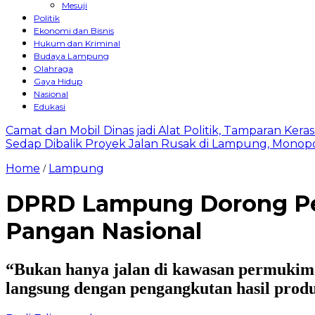
Mesuji
Politik
Ekonomi dan Bisnis
Hukum dan Kriminal
Budaya Lampung
Olahraga
Gaya Hidup
Nasional
Edukasi
Camat dan Mobil Dinas jadi Alat Politik, Tamparan Ker
Sedap Dibalik Proyek Jalan Rusak di Lampung, Monopo
Home
Lampung
/
DPRD Lampung Dorong Per
Pangan Nasional
“Bukan hanya jalan di kawasan permukiman 
langsung dengan pengangkutan hasil produ