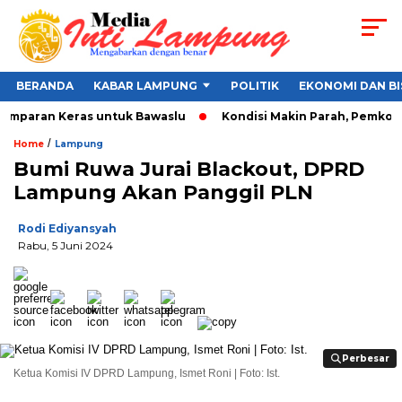
BERANDA
KABAR LAMPUNG
POLITIK
EKONOMI DAN BI
amparan Keras untuk Bawaslu
Kondisi Makin Parah, Pemkot Ba
/
Home
Lampung
Bumi Ruwa Jurai Blackout, DPRD
Lampung Akan Panggil PLN
Rodi Ediyansyah
Rabu, 5 Juni 2024
Perbesar
Perbesar
Ketua Komisi IV DPRD Lampung, Ismet Roni | Foto: Ist.