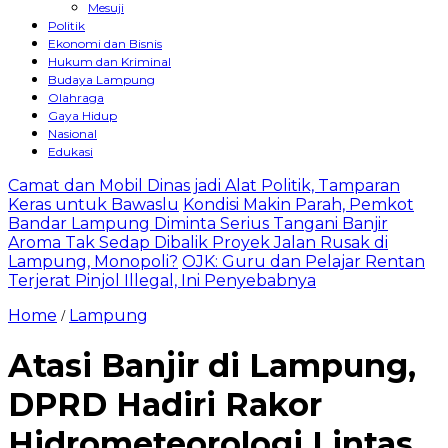
Mesuji
Politik
Ekonomi dan Bisnis
Hukum dan Kriminal
Budaya Lampung
Olahraga
Gaya Hidup
Nasional
Edukasi
Camat dan Mobil Dinas jadi Alat Politik, Tamparan
Keras untuk Bawaslu
Kondisi Makin Parah, Pemkot
Bandar Lampung Diminta Serius Tangani Banjir
Aroma Tak Sedap Dibalik Proyek Jalan Rusak di
Lampung, Monopoli?
OJK: Guru dan Pelajar Rentan
Terjerat Pinjol Illegal, Ini Penyebabnya
Home
Lampung
/
Atasi Banjir di Lampung,
DPRD Hadiri Rakor
Hidrometeorologi Lintas