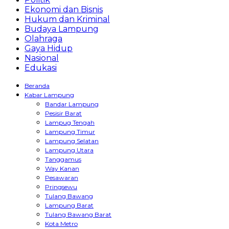
Ekonomi dan Bisnis
Hukum dan Kriminal
Budaya Lampung
Olahraga
Gaya Hidup
Nasional
Edukasi
Beranda
Kabar Lampung
Bandar Lampung
Pesisir Barat
Lampug Tengah
Lampung Timur
Lampung Selatan
Lampung Utara
Tanggamus
Way Kanan
Pesawaran
Pringsewu
Tulang Bawang
Lampung Barat
Tulang Bawang Barat
Kota Metro