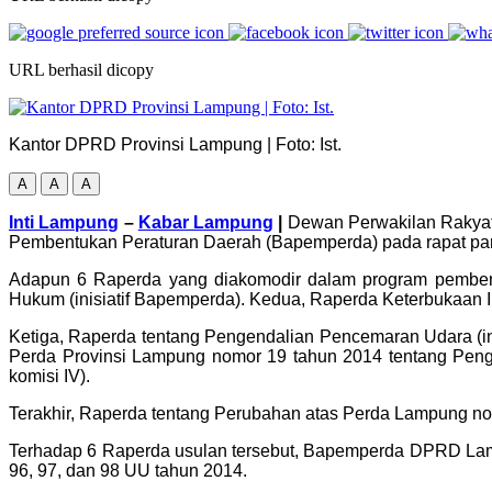
URL berhasil dicopy
Kantor DPRD Provinsi Lampung | Foto: Ist.
A
A
A
Inti Lampung
–
Kabar Lampung
|
Dewan Perwakilan Rakyat 
Pembentukan Peraturan Daerah (Bapemperda) pada rapat pari
Adapun 6 Raperda yang diakomodir dalam program pembentu
Hukum (inisiatif Bapemperda). Kedua, Raperda Keterbukaan Info
Ketiga, Raperda tentang Pengendalian Pencemaran Udara (inis
Perda Provinsi Lampung nomor 19 tahun 2014 tentang Peng
komisi IV).
Terakhir, Raperda tentang Perubahan atas Perda Lampung no
Terhadap 6 Raperda usulan tersebut, Bapemperda DPRD Lam
96, 97, dan 98 UU tahun 2014.