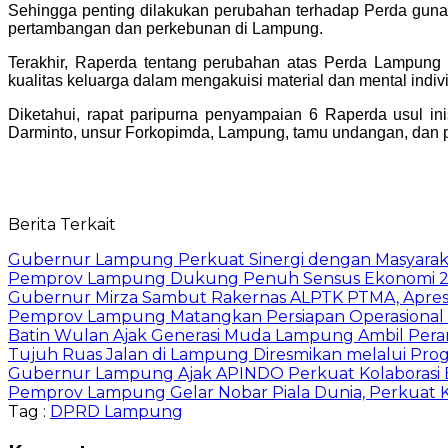
Sehingga penting dilakukan perubahan terhadap Perda gun
pertambangan dan perkebunan di Lampung.
Terakhir, Raperda tentang perubahan atas Perda Lampung
kualitas keluarga dalam mengakuisi material dan mental indiv
Diketahui, rapat paripurna penyampaian 6 Raperda usul 
Darminto, unsur Forkopimda, Lampung, tamu undangan, dan 
Berita Terkait
Gubernur Lampung Perkuat Sinergi dengan Masyaraka
Pemprov Lampung Dukung Penuh Sensus Ekonomi 2
Gubernur Mirza Sambut Rakernas ALPTK PTMA, Apresi
Pemprov Lampung Matangkan Persiapan Operasional 
Batin Wulan Ajak Generasi Muda Lampung Ambil Pe
Tujuh Ruas Jalan di Lampung Diresmikan melalui Prog
Gubernur Lampung Ajak APINDO Perkuat Kolaborasi 
Pemprov Lampung Gelar Nobar Piala Dunia, Perkuat 
Tag :
DPRD Lampung