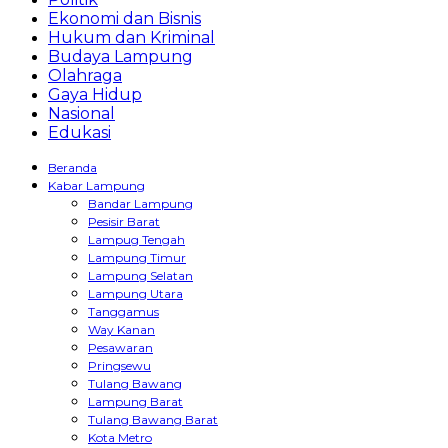
Ekonomi dan Bisnis
Hukum dan Kriminal
Budaya Lampung
Olahraga
Gaya Hidup
Nasional
Edukasi
Beranda
Kabar Lampung
Bandar Lampung
Pesisir Barat
Lampug Tengah
Lampung Timur
Lampung Selatan
Lampung Utara
Tanggamus
Way Kanan
Pesawaran
Pringsewu
Tulang Bawang
Lampung Barat
Tulang Bawang Barat
Kota Metro