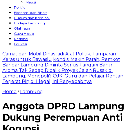
Mesuji
Politik
Ekonomi dan Bisnis
Hukum dan Kriminal
Budaya Lampung
Olahraga
Gaya Hidup
Nasional
Edukasi
Camat dan Mobil Dinas jadi Alat Politik, Tamparan
Keras untuk Bawaslu
Kondisi Makin Parah, Pemkot
Bandar Lampung Diminta Serius Tangani Banjir
Aroma Tak Sedap Dibalik Proyek Jalan Rusak di
Lampung, Monopoli?
OJK: Guru dan Pelajar Rentan
Terjerat Pinjol Illegal, Ini Penyebabnya
Home
Lampung
/
Anggota DPRD Lampung
Dukung Perempuan Anti
Korupsi