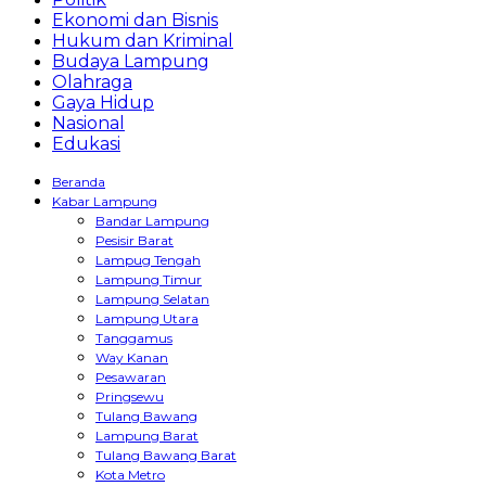
Ekonomi dan Bisnis
Hukum dan Kriminal
Budaya Lampung
Olahraga
Gaya Hidup
Nasional
Edukasi
Beranda
Kabar Lampung
Bandar Lampung
Pesisir Barat
Lampug Tengah
Lampung Timur
Lampung Selatan
Lampung Utara
Tanggamus
Way Kanan
Pesawaran
Pringsewu
Tulang Bawang
Lampung Barat
Tulang Bawang Barat
Kota Metro