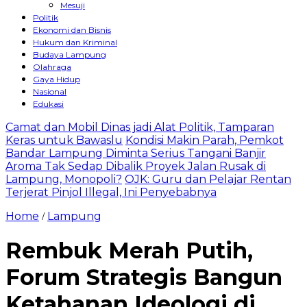
Mesuji
Politik
Ekonomi dan Bisnis
Hukum dan Kriminal
Budaya Lampung
Olahraga
Gaya Hidup
Nasional
Edukasi
Camat dan Mobil Dinas jadi Alat Politik, Tamparan
Keras untuk Bawaslu
Kondisi Makin Parah, Pemkot
Bandar Lampung Diminta Serius Tangani Banjir
Aroma Tak Sedap Dibalik Proyek Jalan Rusak di
Lampung, Monopoli?
OJK: Guru dan Pelajar Rentan
Terjerat Pinjol Illegal, Ini Penyebabnya
Home
Lampung
/
Rembuk Merah Putih,
Forum Strategis Bangun
Ketahanan Ideologi di