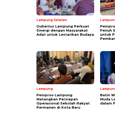
Lampung Selatan
Lampun
Gubernur Lampung Perkuat
Pempro
Sinergi dengan Masyarakat
Penuh 
Adat untuk Lestarikan Budaya
untuk P
Pemba
Lampung
Lampun
Pemprov Lampung
Batin W
Matangkan Persiapan
Muda L
Operasional Sekolah Rakyat
dalam 
Permanen di Kota Baru