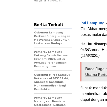
Haryantana | Foto: Ist.
Inti Lampung
Berita Terkait
Giri Akbar men
Gubernur Lampung
besar, mulai da
Perkuat Sinergi dengan
Masyarakat Adat untuk
Lestarikan Budaya
Hal itu disam
043/Garuda Hit
Pemprov Lampung
(11/8/2025).
Dukung Penuh Sensus
Ekonomi 2026 untuk
Perkuat Perencanaan
Pembangunan
Baca Juga :
Utama Pert
Gubernur Mirza Sambut
Rakernas ALPTK PTMA,
Apresiasi Kontribusi
Muhammadiyah bagi
“Untuk menduku
Pendidikan
memberikan aks
Pemprov Lampung
dapat dengan m
Matangkan Persiapan
Operasional Sekolah