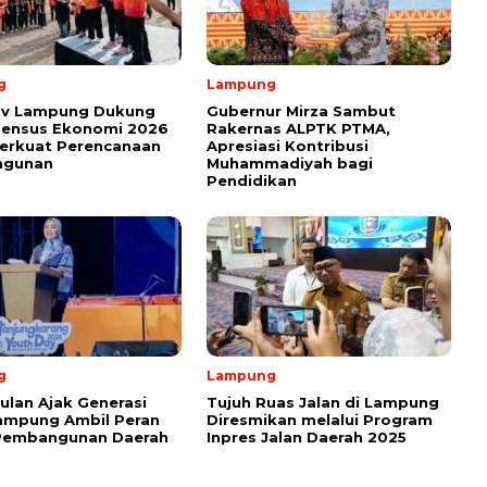
g
Lampung
v Lampung Dukung
Gubernur Mirza Sambut
Sensus Ekonomi 2026
Rakernas ALPTK PTMA,
erkuat Perencanaan
Apresiasi Kontribusi
ngunan
Muhammadiyah bagi
Pendidikan
g
Lampung
ulan Ajak Generasi
Tujuh Ruas Jalan di Lampung
ampung Ambil Peran
Diresmikan melalui Program
Pembangunan Daerah
Inpres Jalan Daerah 2025