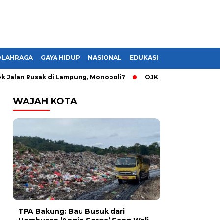
OLAHRAGA
GAYA HIDUP
NASIONAL
EDUKASI
n Rusak di Lampung, Monopoli?
OJK: Guru dan Pelajar Rentan 
WAJAH KOTA
TPA Bakung: Bau Busuk dari
Hembusan ‘Angin Sorga’ Sang Wali