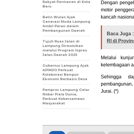
Rakyat Permanen di Kota
Dengan pengelo
Baru
motor pengger
kancah nasiona
Batin Wulan Ajak
Generasi Muda Lampung
Ambil Peran dalam
Pembangunan Daerah
Baca Juga :
RI di Prov
Tujuh Ruas Jalan di
Lampung Diresmikan
melalui Program Inpres
Jalan Daerah 2025
Melalui kunj
kelembagaan an
Gubernur Lampung Ajak
APINDO Perkuat
Kolaborasi Bangun
Sehingga da
Ekonomi Berbasis Desa
pembangunan, 
Pemprov Lampung Gelar
Jurai. (*)
Nobar Piala Dunia,
Perkuat Kebersamaan
Masyarakat