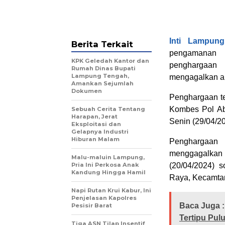
Inti Lampung
Berita Terkait
pengamanan 
KPK Geledah Kantor dan
penghargaan
Rumah Dinas Bupati
Lampung Tengah,
mengagalkan ak
Amankan Sejumlah
Dokumen
Penghargaan te
Kombes Pol Ab
Sebuah Cerita Tentang
Harapan, Jerat
Senin (29/04/20
Eksploitasi dan
Gelapnya Industri
Hiburan Malam
Penghargaan 
menggagalkan
Malu-maluin Lampung,
Pria Ini Perkosa Anak
(20/04/2024) 
Kandung Hingga Hamil
Raya, Kecamta
Napi Rutan Krui Kabur, Ini
Penjelasan Kapolres
Baca Juga :
Pesisir Barat
Tertipu Pul
Tiga ASN Tilap Insentif