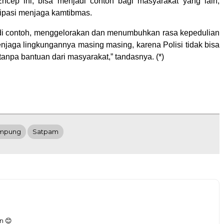
Encep ini, bisa menjadi contoh bagi masyarakat yang lain,
sipasi menjaga kamtibmas.
adi contoh, menggelorakan dan menumbuhkan rasa kepedulian
njaga lingkungannya masing masing, karena Polisi tidak bisa
 tanpa bantuan dari masyarakat,” tandasnya. (*)
ampung
Satpam
n 😊