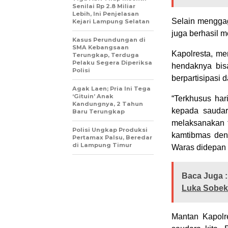
Senilai Rp 2.8 Miliar
Lebih, Ini Penjelasan
Selain menggag
Kejari Lampung Selatan
juga berhasil 
Kasus Perundungan di
SMA Kebangsaan
Kapolresta, me
Terungkap, Terduga
Pelaku Segera Diperiksa
hendaknya bis
Polisi
berpartisipasi
Agak Laen; Pria Ini Tega
‘Gituin’ Anak
“Terkhusus hari
Kandungnya, 2 Tahun
kepada saudar
Baru Terungkap
melaksanakan 
Polisi Ungkap Produksi
kamtibmas den
Pertamax Palsu, Beredar
di Lampung Timur
Waras didepan 
Baca Juga :
Luka Sobek
Mantan Kapolr