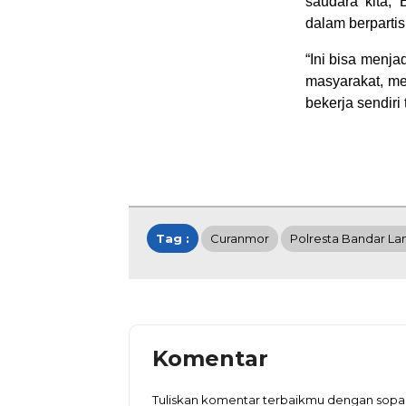
saudara kita, 
dalam berparti
“Ini bisa menj
masyarakat, me
bekerja sendiri
Tag :
Curanmor
Polresta Bandar L
Komentar
Tuliskan komentar terbaikmu dengan sopa