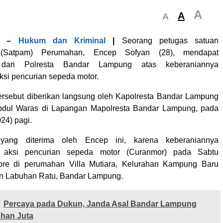
A
A
A
–
Hukum dan Kriminal
|
Seorang petugas satuan
(Satpam) Perumahan, Encep Sofyan (28), mendapat
 dari Polresta Bandar Lampung atas keberaniannya
si pencurian sepeda motor.
rsebut diberikan langsung oleh Kapolresta Bandar Lampung
dul Waras di Lapangan Mapolresta Bandar Lampung, pada
24) pagi.
yang diterima oleh Encep ini, karena keberaniannya
 aksi pencurian sepeda motor (Curanmor) pada Sabtu
sore di perumahan Villa Mutiara, Kelurahan Kampung Baru
n Labuhan Ratu, Bandar Lampung.
Percaya pada Dukun, Janda Asal Bandar Lampung
uhan Juta