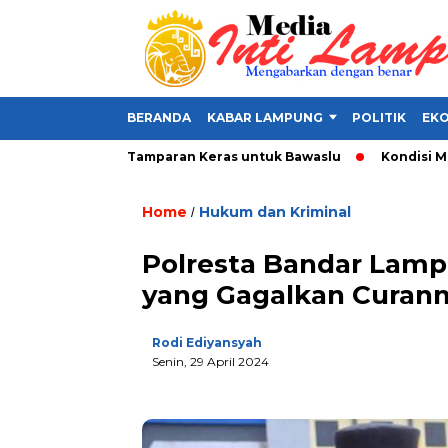
BERANDA
KABAR LAMPUNG
POLITIK
EKO
 Alat Politik, Tamparan Keras untuk Bawaslu
Kondisi Makin P
Home
Hukum dan Kriminal
/
Polresta Bandar Lam
yang Gagalkan Curan
Rodi Ediyansyah
Senin, 29 April 2024