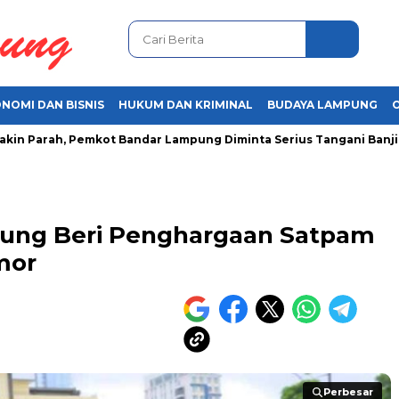
NOMI DAN BISNIS
HUKUM DAN KRIMINAL
BUDAYA LAMPUNG
arah, Pemkot Bandar Lampung Diminta Serius Tangani Banjir
pung Beri Penghargaan Satpam
mor
Perbesar
Perbesar