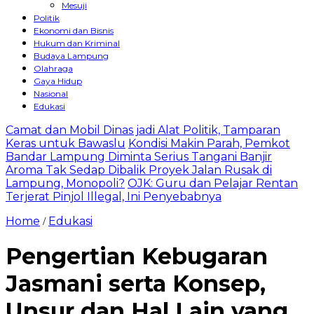
Mesuji
Politik
Ekonomi dan Bisnis
Hukum dan Kriminal
Budaya Lampung
Olahraga
Gaya Hidup
Nasional
Edukasi
Camat dan Mobil Dinas jadi Alat Politik, Tamparan
Keras untuk Bawaslu
Kondisi Makin Parah, Pemkot
Bandar Lampung Diminta Serius Tangani Banjir
Aroma Tak Sedap Dibalik Proyek Jalan Rusak di
Lampung, Monopoli?
OJK: Guru dan Pelajar Rentan
Terjerat Pinjol Illegal, Ini Penyebabnya
Home
Edukasi
/
Pengertian Kebugaran
Jasmani serta Konsep,
Unsur dan Hal Lain yang