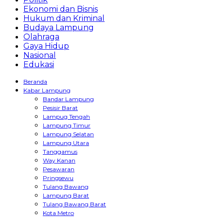
Ekonomi dan Bisnis
Hukum dan Kriminal
Budaya Lampung
Olahraga
Gaya Hidup
Nasional
Edukasi
Beranda
Kabar Lampung
Bandar Lampung
Pesisir Barat
Lampug Tengah
Lampung Timur
Lampung Selatan
Lampung Utara
Tanggamus
Way Kanan
Pesawaran
Pringsewu
Tulang Bawang
Lampung Barat
Tulang Bawang Barat
Kota Metro