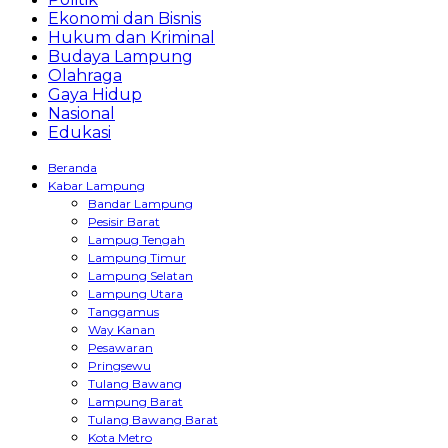
Ekonomi dan Bisnis
Hukum dan Kriminal
Budaya Lampung
Olahraga
Gaya Hidup
Nasional
Edukasi
Beranda
Kabar Lampung
Bandar Lampung
Pesisir Barat
Lampug Tengah
Lampung Timur
Lampung Selatan
Lampung Utara
Tanggamus
Way Kanan
Pesawaran
Pringsewu
Tulang Bawang
Lampung Barat
Tulang Bawang Barat
Kota Metro