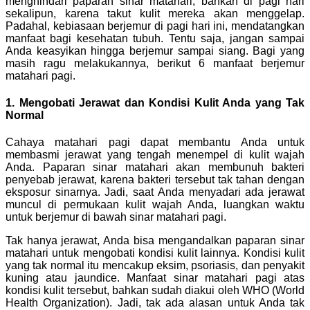
menghindari paparan sinar matahari, bahkan di pagi hari
sekalipun, karena takut kulit mereka akan menggelap.
Padahal, kebiasaan berjemur di pagi hari ini, mendatangkan
manfaat bagi kesehatan tubuh. Tentu saja, jangan sampai
Anda keasyikan hingga berjemur sampai siang. Bagi yang
masih ragu melakukannya, berikut 6 manfaat berjemur
matahari pagi.
1. Mengobati Jerawat dan Kondisi Kulit Anda yang Tak
Normal
Cahaya matahari pagi dapat membantu Anda untuk
membasmi jerawat yang tengah menempel di kulit wajah
Anda. Paparan sinar matahari akan membunuh bakteri
penyebab jerawat, karena bakteri tersebut tak tahan dengan
eksposur sinarnya. Jadi, saat Anda menyadari ada jerawat
muncul di permukaan kulit wajah Anda, luangkan waktu
untuk berjemur di bawah sinar matahari pagi.
Tak hanya jerawat, Anda bisa mengandalkan paparan sinar
matahari untuk mengobati kondisi kulit lainnya. Kondisi kulit
yang tak normal itu mencakup eksim, psoriasis, dan penyakit
kuning atau jaundice. Manfaat sinar matahari pagi atas
kondisi kulit tersebut, bahkan sudah diakui oleh WHO (World
Health Organization). Jadi, tak ada alasan untuk Anda tak