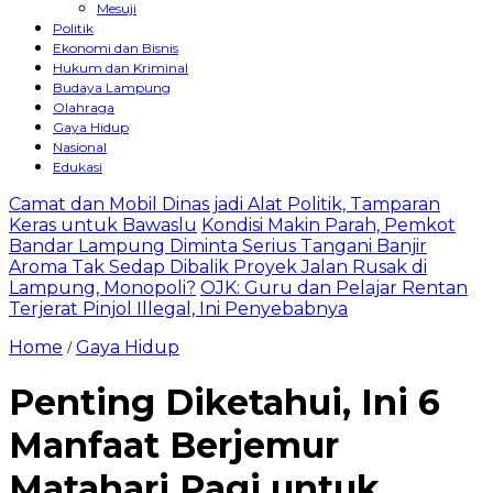
Mesuji
Politik
Ekonomi dan Bisnis
Hukum dan Kriminal
Budaya Lampung
Olahraga
Gaya Hidup
Nasional
Edukasi
Camat dan Mobil Dinas jadi Alat Politik, Tamparan
Keras untuk Bawaslu
Kondisi Makin Parah, Pemkot
Bandar Lampung Diminta Serius Tangani Banjir
Aroma Tak Sedap Dibalik Proyek Jalan Rusak di
Lampung, Monopoli?
OJK: Guru dan Pelajar Rentan
Terjerat Pinjol Illegal, Ini Penyebabnya
Home
Gaya Hidup
/
Penting Diketahui, Ini 6
Manfaat Berjemur
Matahari Pagi untuk