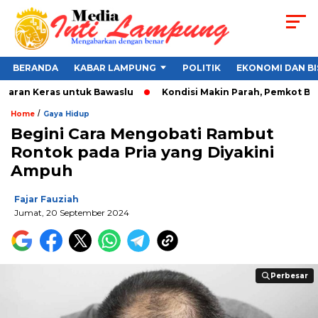
BERANDA
KABAR LAMPUNG
POLITIK
EKONOMI DAN BI
aran Keras untuk Bawaslu
Kondisi Makin Parah, Pemkot Banda
/
Home
Gaya Hidup
Begini Cara Mengobati Rambut
Rontok pada Pria yang Diyakini
Ampuh
Fajar Fauziah
Jumat, 20 September 2024
Perbesar
Perbesar