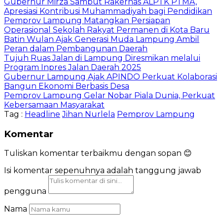
Gubernur Mirza Sambut Rakernas ALPTK PTMA,
Apresiasi Kontribusi Muhammadiyah bagi Pendidikan
Pemprov Lampung Matangkan Persiapan
Operasional Sekolah Rakyat Permanen di Kota Baru
Batin Wulan Ajak Generasi Muda Lampung Ambil
Peran dalam Pembangunan Daerah
Tujuh Ruas Jalan di Lampung Diresmikan melalui
Program Inpres Jalan Daerah 2025
Gubernur Lampung Ajak APINDO Perkuat Kolaborasi
Bangun Ekonomi Berbasis Desa
Pemprov Lampung Gelar Nobar Piala Dunia, Perkuat
Kebersamaan Masyarakat
Tag :
Headline
Jihan Nurlela
Pemprov Lampung
Komentar
Tuliskan komentar terbaikmu dengan sopan 😊
Isi komentar sepenuhnya adalah tanggung jawab
pengguna
Nama