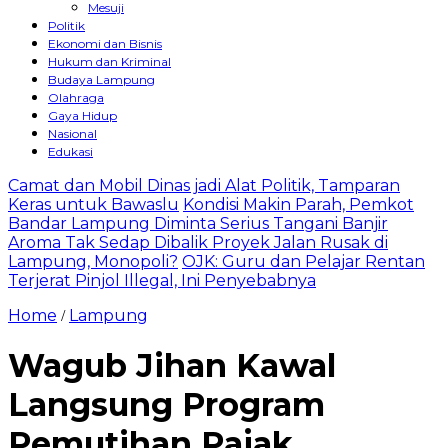
Mesuji
Politik
Ekonomi dan Bisnis
Hukum dan Kriminal
Budaya Lampung
Olahraga
Gaya Hidup
Nasional
Edukasi
Camat dan Mobil Dinas jadi Alat Politik, Tamparan
Keras untuk Bawaslu
Kondisi Makin Parah, Pemkot
Bandar Lampung Diminta Serius Tangani Banjir
Aroma Tak Sedap Dibalik Proyek Jalan Rusak di
Lampung, Monopoli?
OJK: Guru dan Pelajar Rentan
Terjerat Pinjol Illegal, Ini Penyebabnya
Home
Lampung
/
Wagub Jihan Kawal
Langsung Program
Pemutihan Pajak