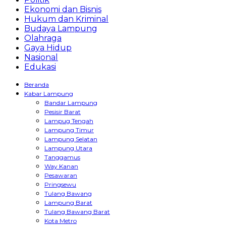
Ekonomi dan Bisnis
Hukum dan Kriminal
Budaya Lampung
Olahraga
Gaya Hidup
Nasional
Edukasi
Beranda
Kabar Lampung
Bandar Lampung
Pesisir Barat
Lampug Tengah
Lampung Timur
Lampung Selatan
Lampung Utara
Tanggamus
Way Kanan
Pesawaran
Pringsewu
Tulang Bawang
Lampung Barat
Tulang Bawang Barat
Kota Metro