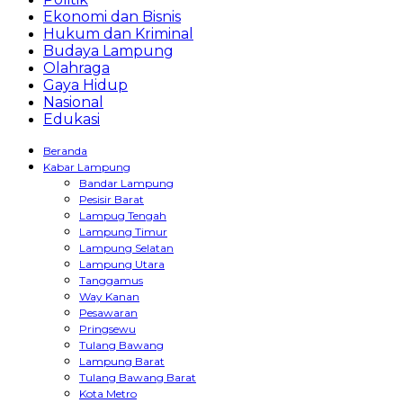
Ekonomi dan Bisnis
Hukum dan Kriminal
Budaya Lampung
Olahraga
Gaya Hidup
Nasional
Edukasi
Beranda
Kabar Lampung
Bandar Lampung
Pesisir Barat
Lampug Tengah
Lampung Timur
Lampung Selatan
Lampung Utara
Tanggamus
Way Kanan
Pesawaran
Pringsewu
Tulang Bawang
Lampung Barat
Tulang Bawang Barat
Kota Metro