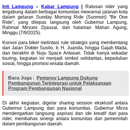
Inti Lampung
–
Kabar Lampung
|
Ratusan rider yang
tergabung dalam berbagai komunitas mewarnai jalanan kota
dalam gelaran Sunday Morning Ride (Sunmori) “Be One
Ride”, yang dilepas langsung oleh Gubernur Lampung,
Rahmat Mirzani Djausal, dari halaman Mahan Agung,
Minggu (7/9/2025).
Konvoi para biker melintasi rute strategis yang membentang
dari Jalan Dokter Susilo, Ir. H. Juanda, hingga Gajah Mada,
dan berakhir di Nuju Space Antasari. Tidak hanya sekadar
touring, kegiatan ini menjadi simbol solidaritas, kepedulian
sosial, hingga promosi wisata daerah.
Baca Juga :
Pemprov Lampung Dukung
Pembangunan Terintegrasi untuk Pelaksanaan
Program Pembangunan Nasional
Di akhir kegiatan, digelar sharing session eksklusif antara
Gubernur Lampung dan para komunitas. Gubernur Mirza
mendengarkan langsung aspirasi dan ide kreatif dari para
rider, membahas sinergi antara komunitas dan pemerintah
dalam pembangunan daerah.