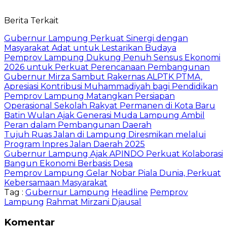
Berita Terkait
Gubernur Lampung Perkuat Sinergi dengan
Masyarakat Adat untuk Lestarikan Budaya
Pemprov Lampung Dukung Penuh Sensus Ekonomi
2026 untuk Perkuat Perencanaan Pembangunan
Gubernur Mirza Sambut Rakernas ALPTK PTMA,
Apresiasi Kontribusi Muhammadiyah bagi Pendidikan
Pemprov Lampung Matangkan Persiapan
Operasional Sekolah Rakyat Permanen di Kota Baru
Batin Wulan Ajak Generasi Muda Lampung Ambil
Peran dalam Pembangunan Daerah
Tujuh Ruas Jalan di Lampung Diresmikan melalui
Program Inpres Jalan Daerah 2025
Gubernur Lampung Ajak APINDO Perkuat Kolaborasi
Bangun Ekonomi Berbasis Desa
Pemprov Lampung Gelar Nobar Piala Dunia, Perkuat
Kebersamaan Masyarakat
Tag :
Gubernur Lampung
Headline
Pemprov
Lampung
Rahmat Mirzani Djausal
Komentar