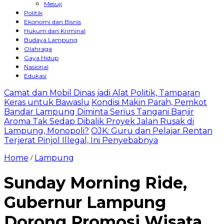
Mesuji
Politik
Ekonomi dan Bisnis
Hukum dan Kriminal
Budaya Lampung
Olahraga
Gaya Hidup
Nasional
Edukasi
Camat dan Mobil Dinas jadi Alat Politik, Tamparan
Keras untuk Bawaslu
Kondisi Makin Parah, Pemkot
Bandar Lampung Diminta Serius Tangani Banjir
Aroma Tak Sedap Dibalik Proyek Jalan Rusak di
Lampung, Monopoli?
OJK: Guru dan Pelajar Rentan
Terjerat Pinjol Illegal, Ini Penyebabnya
Home
Lampung
/
Sunday Morning Ride,
Gubernur Lampung
Dorong Promosi Wisata