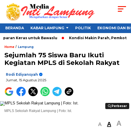
BERANDA
KABAR LAMPUNG
POLITIK
EKONOMI DAN BI
paran Keras untuk Bawaslu
Kondisi Makin Parah, Pemkot Band
/
Home
Lampung
Sejumlah 75 Siswa Baru Ikuti
Kegiatan MPLS di Sekolah Rakyat
Rodi Ediyansyah
Jumat, 15 Agustus 2025
Perbesar
Perbesar
MPLS Sekolah Rakyat Lampung | Foto: Ist.
A
A
A