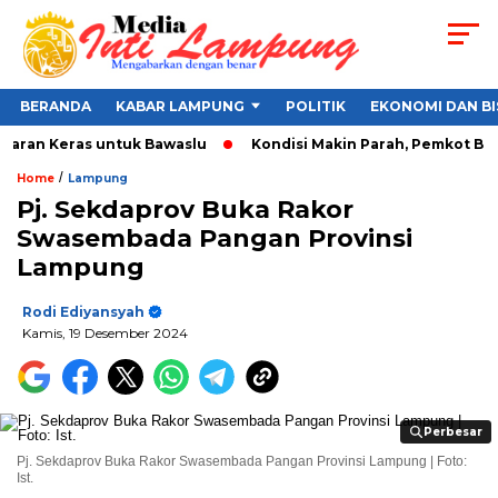
BERANDA
KABAR LAMPUNG
POLITIK
EKONOMI DAN BI
ran Keras untuk Bawaslu
Kondisi Makin Parah, Pemkot Bandar
/
Home
Lampung
Pj. Sekdaprov Buka Rakor
Swasembada Pangan Provinsi
Lampung
Rodi Ediyansyah
Kamis, 19 Desember 2024
Perbesar
Perbesar
Pj. Sekdaprov Buka Rakor Swasembada Pangan Provinsi Lampung | Foto:
Ist.