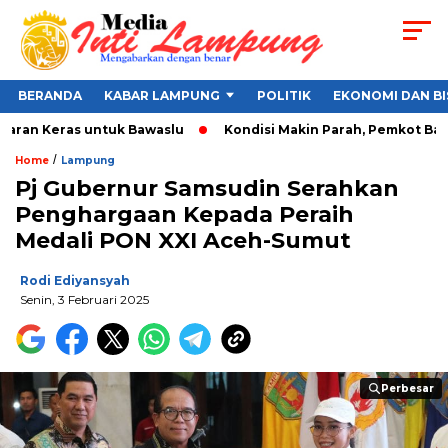
BERANDA
KABAR LAMPUNG
POLITIK
EKONOMI DAN BI
aran Keras untuk Bawaslu
Kondisi Makin Parah, Pemkot Banda
/
Home
Lampung
Pj Gubernur Samsudin Serahkan
Penghargaan Kepada Peraih
Medali PON XXI Aceh-Sumut
Rodi Ediyansyah
Senin, 3 Februari 2025
Perbesar
Perbesar