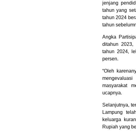
jenjang pendi
tahun yang se
tahun 2024 ber
tahun sebelumn
Angka Partisip
ditahun 2023,
tahun 2024, le
persen.
“Oleh karenan
mengevaluasi
masyarakat m
ucapnya.
Selanjutnya, t
Lampung tela
keluarga kuran
Rupiah yang b