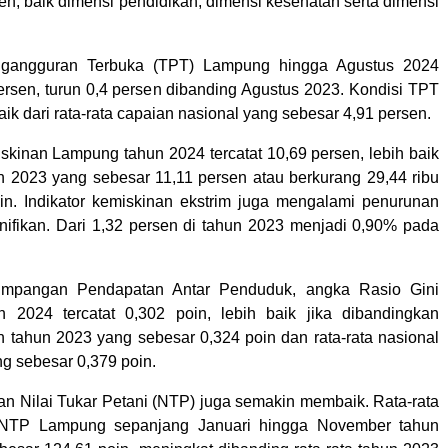
, baik dimensi pendidikan, dimensi kesehatan serta dimensi
ngangguran Terbuka (TPT) Lampung hingga Agustus 2024
ersen, turun 0,4 persen dibanding Agustus 2023. Kondisi TPT
baik dari rata-rata capaian nasional yang sebesar 4,91 persen.
iskinan Lampung tahun 2024 tercatat 10,69 persen, lebih baik
n 2023 yang sebesar 11,11 persen atau berkurang 29,44 ribu
n. Indikator kemiskinan ekstrim juga mengalami penurunan
nifikan. Dari 1,32 persen di tahun 2023 menjadi 0,90% pada
timpangan Pendapatan Antar Penduduk, angka Rasio Gini
 2024 tercatat 0,302 poin, lebih baik jika dibandingkan
 tahun 2023 yang sebesar 0,324 poin dan rata-rata nasional
g sebesar 0,379 poin.
n Nilai Tukar Petani (NTP) juga semakin membaik. Rata-rata
 NTP Lampung sepanjang Januari hingga November tahun