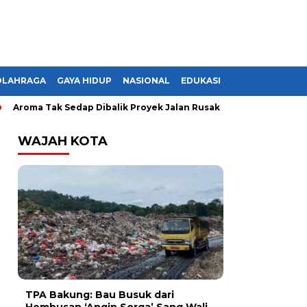
OLAHRAGA
GAYA HIDUP
NASIONAL
EDUKASI
ma Tak Sedap Dibalik Proyek Jalan Rusak di Lampung, Monopoli?
WAJAH KOTA
TPA Bakung: Bau Busuk dari
Hembusan ‘Angin Sorga’ Sang Wali