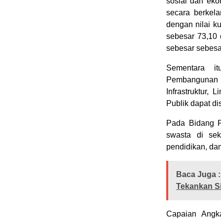
sosial dan ek
secara berkel
dengan nilai k
sebesar 73,10 
sebesar sebesar
Sementara i
Pembangunan 
Infrastruktur,
Publik dapat di
Pada Bidang 
swasta di sek
pendidikan, da
Baca Juga :
Tekankan Si
Capaian Angka