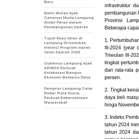
Baru
infrastruktur 
pembangunan h
Batin Wulan Ajak
Generasi Muda Lampung
Provinsi Lam
Ambil Peran dalam
Pembangunan Daerah
Beberapa capai
Tujuh Ruas Jalan di
1. Pertumbuhan
Lampung Diresmikan
III-2024 (year
melalui Program Inpres
Jalan Daerah 2025
Triwulan III-20
tingkat pertum
Gubernur Lampung Ajak
APINDO Perkuat
dari rata-rata
Kolaborasi Bangun
persen.
Ekonomi Berbasis Desa
Pemprov Lampung Gelar
2. Tingkat kena
Nobar Piala Dunia,
daya beli masya
Perkuat Kebersamaan
Masyarakat
hinga November
3. Indeks Pem
tahun 2024 men
tahun 2024 dan