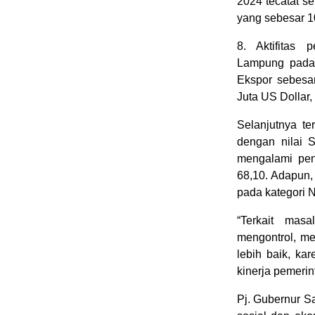
2024 tecatat s
yang sebesar 1
8. Aktifitas 
Lampung pada 
Ekspor sebesar
Juta US Dollar,
Selanjutnya te
dengan nilai S
mengalami pen
68,10. Adapun,
pada kategori N
“Terkait mas
mengontrol, me
lebih baik, k
kinerja pemerin
Pj. Gubernur 