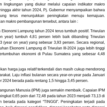
dan lingkungan yang diukur melalui capaian indikator makro
ingga akhir tahun 2024, Pj. Gubernur menyampaikan bahwa
pung terus menunjukkan peningkatan menuju kemajuan.
an makro pembangunan tersebut, antara lain :
 Ekonomi Lampung tahun 2024 terus tumbuh positif. Triwulan
 on year) tumbuh 4,81 persen lebih baik dibanding Triwulan
23 (year on year) yang sebesar 3,93 persen. Secara regional,
buhan Ekonomi Lampung di Triwulan III-2024 juga lebih tinggi
 pertumbuhan ekonomi di Pulau Sumatera yang sebesar 4,48
ikan harga juga relatif terkendali dan masih cukup mendorong
rakat. Laju inflasi bulanan secara year-on-year pada Januari
 2024 berada pada rentang 1,5 hingga 3,45 persen.
bangunan Manusia (IPM) juga semakin membaik. Capaian IPM
ingkat 0,65 poin dari 72,48 pada tahun 2023 menjadi 73,13 di
 berada pada kategori “TINGGI”. Peningkatan terjadi pada