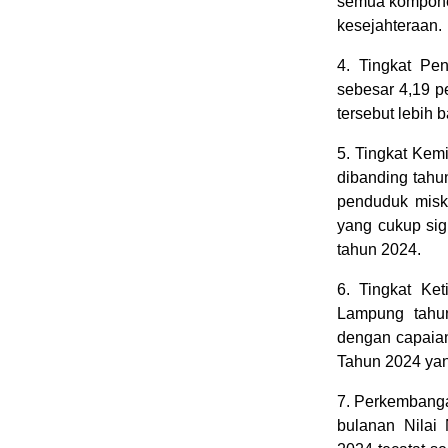
semua komponen
kesejahteraan.
4. Tingkat Pe
sebesar 4,19 p
tersebut lebih 
5. Tingkat Kem
dibanding tahu
penduduk miski
yang cukup sig
tahun 2024.
6. Tingkat Ke
Lampung tahun
dengan capaian
Tahun 2024 yan
7. Perkembanga
bulanan Nilai