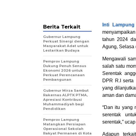
Inti Lampung
Berita Terkait
menyampaikan
Gubernur Lampung
tahun 2024 da
Perkuat Sinergi dengan
Masyarakat Adat untuk
Agung, Selasa 
Lestarikan Budaya
Mengawali sam
Pemprov Lampung
salah satu mom
Dukung Penuh Sensus
Ekonomi 2026 untuk
Serentak angg
Perkuat Perencanaan
Pembangunan
DPR R.I serta 
yang dilanjutk
Gubernur Mirza Sambut
aman dan dama
Rakernas ALPTK PTMA,
Apresiasi Kontribusi
Muhammadiyah bagi
“Dan itu yang 
Pendidikan
serentak untu
Pemprov Lampung
serentak,” ucap
Matangkan Persiapan
Operasional Sekolah
Rakyat Permanen di Kota
Adapun terkai