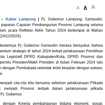
A
A
A
–
Kabar Lampung
|
Pj. Gubernur Lampung, Samsudin,
 paparan Capaian Pembangunan Provinsi Lampung selama
lam acara Refleksi Akhir Tahun 2024 bertempat di Mahan
(24/12/2024).
butannya Pj. Gubernur Samsudin merasa bersyukur, bahwa
entum strategis di tahun 2024 terkait pelaksanaan Pemilihan
ota Legislatif DPRD Kabupaten/Kota, DPRD Provinsi dan
pemilu Presiden/Wakil Presiden di bulan Februari 2024 lalu
an dengan Pemilukada serentak telah berjalan dengan sukses,
i.
menjadi cita-cita kita bersama sebelum pelaksanaan Pilkada
k menjadi Provinsi terbaik dalam pelaksanaan pilkada
 Pj. Gubernur.
t dengan Kinerja pembangunan bidang ekonomi, sosial,