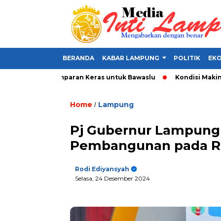
BERANDA
KABAR LAMPUNG
POLITIK
EKO
t Politik, Tamparan Keras untuk Bawaslu
Kondisi Makin Parah
Home
Lampung
/
Pj Gubernur Lampung
Pembangunan pada Re
Rodi Ediyansyah
Selasa, 24 Desember 2024