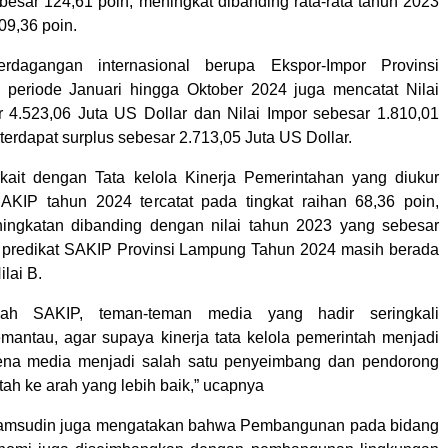
ebesar 124,61 poin, meningkat dibanding rata-rata tahun 2023
09,36 poin.
perdagangan internasional berupa Ekspor-Impor Provinsi
periode Januari hingga Oktober 2024 juga mencatat Nilai
 4.523,06 Juta US Dollar dan Nilai Impor sebesar 1.810,01
 terdapat surplus sebesar 2.713,05 Juta US Dollar.
rkait dengan Tata kelola Kinerja Pemerintahan yang diukur
AKIP tahun 2024 tercatat pada tingkat raihan 68,36 poin,
ingkatan dibanding dengan nilai tahun 2023 yang sebesar
 predikat SAKIP Provinsi Lampung Tahun 2024 masih berada
ilai B.
alah SAKIP, teman-teman media yang hadir seringkali
mantau, agar supaya kinerja tata kelola pemerintah menjadi
arena media menjadi salah satu penyeimbang dan pendorong
tah ke arah yang lebih baik,” ucapnya
Samsudin juga mengatakan bahwa Pembangunan pada bidang