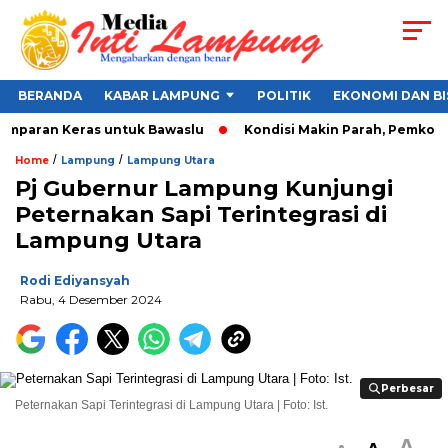
BERANDA
KABAR LAMPUNG
POLITIK
EKONOMI DAN BI
Tamparan Keras untuk Bawaslu
Kondisi Makin Parah, Pemkot Ba
/
/
Home
Lampung
Lampung Utara
Pj Gubernur Lampung Kunjungi
Peternakan Sapi Terintegrasi di
Lampung Utara
Rodi Ediyansyah
Rabu, 4 Desember 2024
Perbesar
Perbesar
Peternakan Sapi Terintegrasi di Lampung Utara | Foto: Ist.
A