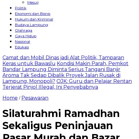
Mesuji
Politik
Ekonomi dan Bisnis
Hukum dan Kriminal
Budaya Lampung
Olahraga
Gaya Hidup
Nasional
Edukasi
Camat dan Mobil Dinas jadi Alat Politik, Tamparan
Keras untuk Bawaslu
Kondisi Makin Parah, Pemkot
Bandar Lampung Diminta Serius Tangani Banjir
Aroma Tak Sedap Dibalik Proyek Jalan Rusak di
Lampung, Monopoli?
OJK: Guru dan Pelajar Rentan
Terjerat Pinjol Illegal, Ini Penyebabnya
Home
Pesawaran
/
Silaturahmi Ramadhan
Sekaligus Peninjauan
Pasar Murah dan Bazar