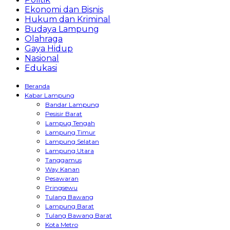
Ekonomi dan Bisnis
Hukum dan Kriminal
Budaya Lampung
Olahraga
Gaya Hidup
Nasional
Edukasi
Beranda
Kabar Lampung
Bandar Lampung
Pesisir Barat
Lampug Tengah
Lampung Timur
Lampung Selatan
Lampung Utara
Tanggamus
Way Kanan
Pesawaran
Pringsewu
Tulang Bawang
Lampung Barat
Tulang Bawang Barat
Kota Metro