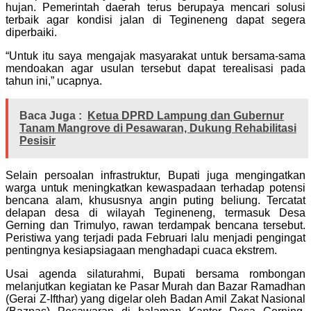
hujan. Pemerintah daerah terus berupaya mencari solusi
terbaik agar kondisi jalan di Tegineneng dapat segera
diperbaiki.
“Untuk itu saya mengajak masyarakat untuk bersama-sama
mendoakan agar usulan tersebut dapat terealisasi pada
tahun ini,” ucapnya.
Baca Juga :
Ketua DPRD Lampung dan Gubernur
Tanam Mangrove di Pesawaran, Dukung Rehabilitasi
Pesisir
Selain persoalan infrastruktur, Bupati juga mengingatkan
warga untuk meningkatkan kewaspadaan terhadap potensi
bencana alam, khususnya angin puting beliung. Tercatat
delapan desa di wilayah Tegineneng, termasuk Desa
Gerning dan Trimulyo, rawan terdampak bencana tersebut.
Peristiwa yang terjadi pada Februari lalu menjadi pengingat
pentingnya kesiapsiagaan menghadapi cuaca ekstrem.
Usai agenda silaturahmi, Bupati bersama rombongan
melanjutkan kegiatan ke Pasar Murah dan Bazar Ramadhan
(Gerai Z-Ifthar) yang digelar oleh Badan Amil Zakat Nasional