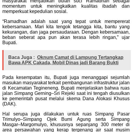
masyarakat menjadikan bulan suci Ramadhan sebagai
momentum untuk meningkatkan kualitas ibadah dan
memperkuat kepedulian sosial.
“Ramadhan adalah saat yang tepat untuk mempererat
kebersamaan. Mari kita tengok tetangga kita, bantu yang
kekurangan, dan jaga persaudaraan. Dengan kebersamaan,
beban seberat apa pun akan terasa lebih ringan,” ujar
Bupati.
Baca Juga :
Oknum Camat di Lampung Tertangkap
Bawa APK Cakada, Mobil Dinas jadi Barang Bukti
Pada kesempatan itu, Bupati juga menanggapi sejumlah
masukan masyarakat terkait pembangunan infrastruktur jalan
di Kecamatan Tegineneng. Bupati menjelaskan bahwa ruas
jalan Simpang Gerning–Sri Rejeki saat ini tengah diusulkan
ke pemerintah pusat melalui skema Dana Alokasi Khusus
(DAK).
Hal serupa juga dilakukan untuk ruas Simpang Pasar
Trimulyo–Simpang Ojek Bumi Agung serta Simpang
Masgar–Margomulyo, khususnya sepanjang 300 meter di
area persawahan yang kerap tergenang air saat musim