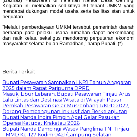
(Baznas) Pesawaran di halaman Kantor Desa Gerning.
Kegiatan ini melibatkan sedikitnya 30 tenant UMKM yang
mendapat dukungan modal usaha serta fasilitas stan untuk
berjualan.
“Melalui pemberdayaan UMKM tersebut, pemerintah daerah
berharap para pelaku usaha rumahan dapat berkembang
dan naik kelas, sekaligus mendorong perputaran ekonomi
masyarakat selama bulan Ramadhan,” harap Bupati. (*)
Berita Terkait
Bupati Pesawaran Sampaikan LKPJ Tahun Anggaran
2025 dalam Rapat Paripurna DPRD
Masuki Libur Lebaran, Bupati Pesawaran Tinjau Arus
Lalu Lintas dan Destinasi Wisata di Wilayah Pesisir
Pemkab Pesawaran Gelar Musrenbang RKPD 2027,
Dorong Pembangunan Inklusif dan Berkelanjutan
Bupati Nanda Indira Pimpin Apel Gelar Pasukan
Operasi Ketupat Krakatau 2026
Bupati Nanda Dampingi Wasev Panglima TNI Tinjau
TMMD Ke-127 Kodim 0421/Lampung Selatan