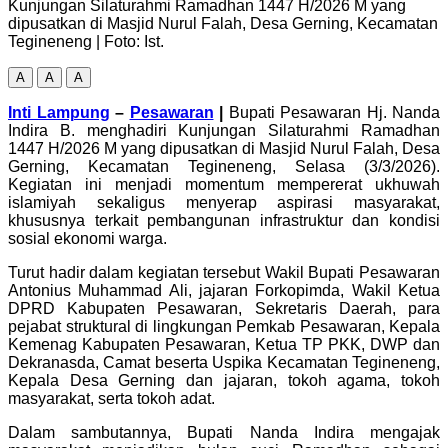
Kunjungan Silaturahmi Ramadhan 1447 H/2026 M yang
dipusatkan di Masjid Nurul Falah, Desa Gerning, Kecamatan
Tegineneng | Foto: Ist.
A
A
A
Inti Lampung
–
Pesawaran
|
Bupati Pesawaran Hj. Nanda
Indira B. menghadiri Kunjungan Silaturahmi Ramadhan
1447 H/2026 M yang dipusatkan di Masjid Nurul Falah, Desa
Gerning, Kecamatan Tegineneng, Selasa (3/3/2026).
Kegiatan ini menjadi momentum mempererat ukhuwah
islamiyah sekaligus menyerap aspirasi masyarakat,
khususnya terkait pembangunan infrastruktur dan kondisi
sosial ekonomi warga.
Turut hadir dalam kegiatan tersebut Wakil Bupati Pesawaran
Antonius Muhammad Ali, jajaran Forkopimda, Wakil Ketua
DPRD Kabupaten Pesawaran, Sekretaris Daerah, para
pejabat struktural di lingkungan Pemkab Pesawaran, Kepala
Kemenag Kabupaten Pesawaran, Ketua TP PKK, DWP dan
Dekranasda, Camat beserta Uspika Kecamatan Tegineneng,
Kepala Desa Gerning dan jajaran, tokoh agama, tokoh
masyarakat, serta tokoh adat.
Dalam sambutannya, Bupati Nanda Indira mengajak