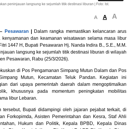
an peninjauan langsung ke sejumlah titik destinasi liburan | Foto: Ist.
A
A
A
–
Pesawaran
|
Dalam rangka memastikan kelancaran arus
erta kenyamanan dan keamanan wisatawan selama masa libur
Fitri 1447 H, Bupati Pesawaran Hj. Nanda Indira B., S.E., M.M.
jauan langsung ke sejumlah titik destinasi liburan di wilayah
ten Pesawaran, Rabu (25/3/2026).
fokuskan di Pos Pengamanan Simpang Mutun Dalam dan Pos
impang Mutun, Kecamatan Teluk Pandan. Kegiatan ini
ian dari upaya pemerintah daerah dalam mengoptimalkan
blik, khususnya pada momentum peningkatan mobilitas
ama libur Lebaran.
tersebut, Bupati didampingi oleh jajaran pejabat terkait, di
ran Forkopimda, Asisten Pemerintahan dan Kesra, Staf Ahli
ntahan, Hukum dan Politik, Kepala BPBD, Kepala Dinas