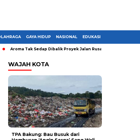
OLAHRAGA
GAYA HIDUP
NASIONAL
EDUKASI
roma Tak Sedap Dibalik Proyek Jalan Rusak di Lampung, Monopoli
WAJAH KOTA
TPA Bakung: Bau Busuk dari
Hembusan ‘Angin Sorga’ Sang Wali