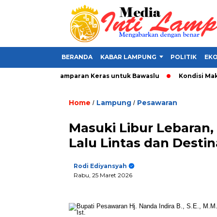
BERANDA
KABAR LAMPUNG
POLITIK
EKO
Alat Politik, Tamparan Keras untuk Bawaslu
Kondisi Makin Pa
Home
Lampung
Pesawaran
/
/
Masuki Libur Lebaran,
Lalu Lintas dan Destin
Rodi Ediyansyah
Rabu, 25 Maret 2026