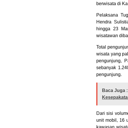
berwisata di K
Pelaksana Tug
Hendra Sulist
hingga 23 Mar
wisatawan diba
Total pengunju
wisata yang pa
pengunjung, P
sebanyak 1.24
pengunjung.
Baca Juga :
Kesepakat
Dari sisi volu
unit mobil, 16
kawasan wisata