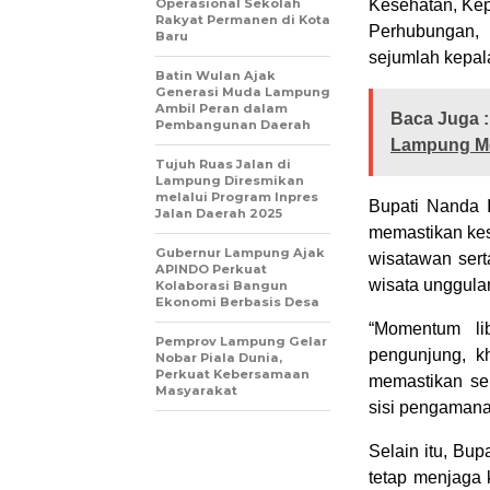
Operasional Sekolah
Kesehatan, Kepa
Rakyat Permanen di Kota
Perhubungan, 
Baru
sejumlah kepal
Batin Wulan Ajak
Generasi Muda Lampung
Ambil Peran dalam
Baca Juga :
Pembangunan Daerah
Lampung M
Tujuh Ruas Jalan di
Lampung Diresmikan
melalui Program Inpres
Bupati Nanda 
Jalan Daerah 2025
memastikan kes
Gubernur Lampung Ajak
wisatawan sert
APINDO Perkuat
wisata unggula
Kolaborasi Bangun
Ekonomi Berbasis Desa
“Momentum lib
Pemprov Lampung Gelar
pengunjung, k
Nobar Piala Dunia,
Perkuat Kebersamaan
memastikan sel
Masyarakat
sisi pengamanan
Selain itu, Bu
tetap menjaga 