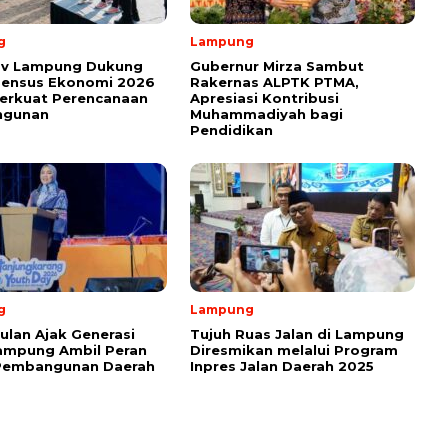
g
Lampung
v Lampung Dukung
Gubernur Mirza Sambut
Sensus Ekonomi 2026
Rakernas ALPTK PTMA,
erkuat Perencanaan
Apresiasi Kontribusi
ngunan
Muhammadiyah bagi
Pendidikan
g
Lampung
ulan Ajak Generasi
Tujuh Ruas Jalan di Lampung
ampung Ambil Peran
Diresmikan melalui Program
Pembangunan Daerah
Inpres Jalan Daerah 2025