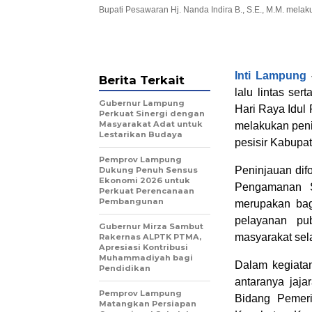
Bupati Pesawaran Hj. Nanda Indira B., S.E., M.M. melakuk
Inti Lampung
Berita Terkait
lalu lintas s
Gubernur Lampung
Hari Raya Idul 
Perkuat Sinergi dengan
Masyarakat Adat untuk
melakukan penin
Lestarikan Budaya
pesisir Kabupa
Pemprov Lampung
Peninjauan di
Dukung Penuh Sensus
Ekonomi 2026 untuk
Pengamanan S
Perkuat Perencanaan
Pembangunan
merupakan bag
pelayanan pu
Gubernur Mirza Sambut
masyarakat sel
Rakernas ALPTK PTMA,
Apresiasi Kontribusi
Muhammadiyah bagi
Dalam kegiatan 
Pendidikan
antaranya jaja
Pemprov Lampung
Bidang Pemeri
Matangkan Persiapan