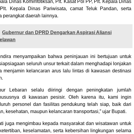
la Dinas Kominfotiksan, Plt. Kasat Pol PP, Plt. Kepala Dinas
Plt. Kepala Dinas Pariwisata, camat Teluk Pandan, serta
a perangkat daerah lainnya.
Gubernur dan DPRD Dengarkan Aspirasi Aliansi
elawan
Indira menyampaikan bahwa peninjauan ini bertujuan untuk
iapsiagaan seluruh unsur terkait dalam menghadapi lonjakan
a menjamin kelancaran arus lalu lintas di kawasan destinasi
n.
ur Lebaran selalu diiringi dengan peningkatan jumlah
hususnya di kawasan pesisir. Oleh karena itu, kami ingin
uruh personel dan fasilitas pendukung telah siap, baik dari
, kesehatan, maupun kelancaran transportasi,” ujar Bupati.
pati juga mengimbau kepada masyarakat dan wisatawan untuk
ketertiban, keselamatan, serta kebersihan lingkungan selama