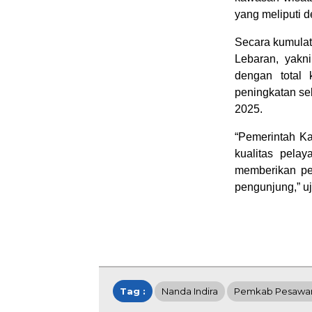
yang meliputi d
Secara kumulati
Lebaran, yakn
dengan total 
peningkatan se
2025.
“Pemerintah K
kualitas pela
memberikan pe
pengunjung,” uj
Tag :
Nanda Indira
Pemkab Pesawa