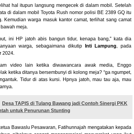
ihat hal itupun langsung mengecek di dalam mobil. Setelah
nyata di dalam mobil Toyota Rush nomor polisi BE 2389 GQ itu
g. Kemudian warga masuk kantor camat, terlihat sang camat
 bawah meja.
t, ini HP jatoh abis bangun tidur, kenapa bang,” kata dia
tanyaan warga, sebagaimana dikutip
Inti Lampung
, pada
r 2024.
lam video lain ketika diwawancara awak media, Enggo
ak ketika ditanya bersembunyi di kolong meja? “ga ngumpet,
ngantuk. Tidur di atas kursi. Hpnya jatoh, mau tau aja, mau
jarnya.
Desa TAPIS di Tulang Bawang jadi Contoh Sinergi PKK
ntah untuk Penurunan Stunting
u, ketua Bawaslu Pesawaran, Fatihunnajah mengatakan kepada