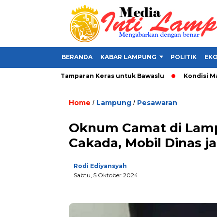
BERANDA
KABAR LAMPUNG
POLITIK
EKO
 Alat Politik, Tamparan Keras untuk Bawaslu
Kondisi Makin P
Home
Lampung
Pesawaran
/
/
Oknum Camat di Lam
Cakada, Mobil Dinas j
Rodi Ediyansyah
Sabtu, 5 Oktober 2024