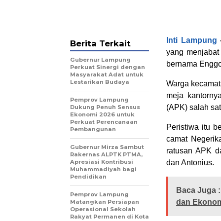
Inti Lampung
Berita Terkait
yang menjabat
Gubernur Lampung
bernama Enggo P
Perkuat Sinergi dengan
Masyarakat Adat untuk
Lestarikan Budaya
Warga kecamat
meja kantorny
Pemprov Lampung
(APK) salah sa
Dukung Penuh Sensus
Ekonomi 2026 untuk
Perkuat Perencanaan
Peristiwa itu 
Pembangunan
camat Negerika
Gubernur Mirza Sambut
ratusan APK d
Rakernas ALPTK PTMA,
Apresiasi Kontribusi
dan Antonius.
Muhammadiyah bagi
Pendidikan
Baca Juga :
Pemprov Lampung
dan Ekonom
Matangkan Persiapan
Operasional Sekolah
Rakyat Permanen di Kota