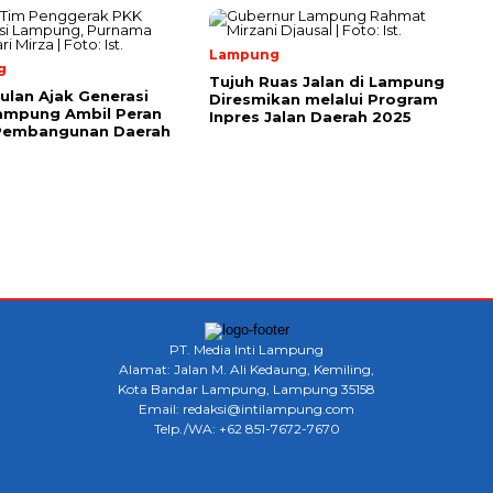
Lampung
g
Tujuh Ruas Jalan di Lampung
ulan Ajak Generasi
Diresmikan melalui Program
ampung Ambil Peran
Inpres Jalan Daerah 2025
Pembangunan Daerah
PT. Media Inti Lampung
Alamat: Jalan M. Ali Kedaung, Kemiling,
Kota Bandar Lampung, Lampung 35158
Email: redaksi@intilampung.com
Telp./WA: +62 851-7672-7670