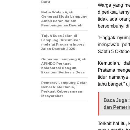
Baru
Warga yang mel
diperiksa, ter
Batin Wulan Ajak
Generasi Muda Lampung
tidak ada oran
Ambil Peran dalam
Pembangunan Daerah
bersembunyi di
Tujuh Ruas Jalan di
“Enggak nyumpu
Lampung Diresmikan
menjawab per
melalui Program Inpres
Jalan Daerah 2025
Sabtu 5 Oktobe
Gubernur Lampung Ajak
Kemudian, da
APINDO Perkuat
Kolaborasi Bangun
Pratama mengel
Ekonomi Berbasis Desa
tidur namanya 
Pemprov Lampung Gelar
tahu banget,” u
Nobar Piala Dunia,
Perkuat Kebersamaan
Masyarakat
Baca Juga :
dan Pemeri
Terkait hal it