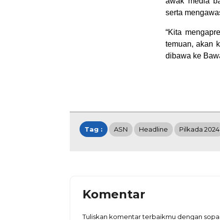
awak media ba
serta mengawas
“Kita mengapre
temuan, akan k
dibawa ke Bawas
Tag :
ASN
Headline
Pilkada 2024
Komentar
Tuliskan komentar terbaikmu dengan sopa