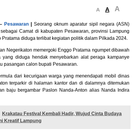
A
A
A
–
Pesawaran
|
Seorang oknum aparatur sipil negara (ASN)
 sebagai Camat di kabupaten Pesawaran, provinsi Lampung
ratama diduga terlibat kegiatan politik dalam Pilkada 2024.
an Negerikaton memergoki Enggo Pratama ngumpet dibawah
a yang diduga hendak menyebarkan alat peraga kampanye
tu pasangan calon bupati Pesawaran.
bermula dari kecurigaan warga yang menendapati mobil dinas
ton terparkir di halaman kantor dan di dalamnya ditemukan
an baju bergambar Paslon Nanda-Anton alias Nanda Indira
Krakatau Festival Kembali Hadir, Wujud Cinta Budaya
i Kreatif Lampung