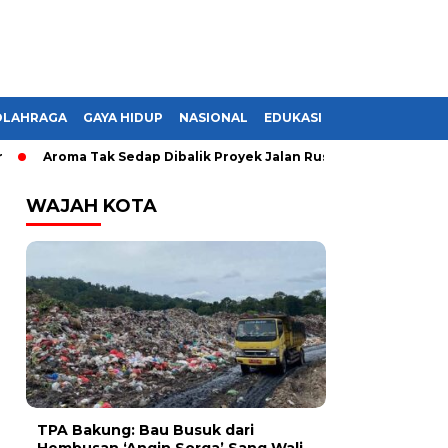
OLAHRAGA
GAYA HIDUP
NASIONAL
EDUKASI
Aroma Tak Sedap Dibalik Proyek Jalan Rusak di Lampung, Monopo
WAJAH KOTA
TPA Bakung: Bau Busuk dari
Hembusan ‘Angin Sorga’ Sang Wali