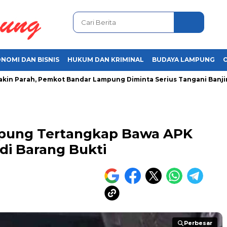
NOMI DAN BISNIS
HUKUM DAN KRIMINAL
BUDAYA LAMPUNG
arah, Pemkot Bandar Lampung Diminta Serius Tangani Banjir
pung Tertangkap Bawa APK
adi Barang Bukti
Perbesar
Perbesar