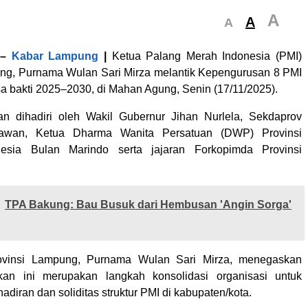
A
A
A
–
Kabar Lampung
|
Ketua Palang Merah Indonesia (PMI)
ng, Purnama Wulan Sari Mirza melantik Kepengurusan 8 PMI
 bakti 2025–2030, di Mahan Agung, Senin (17/11/2025).
an dihadiri oleh Wakil Gubernur Jihan Nurlela, Sekdaprov
iawan, Ketua Dharma Wanita Persatuan (DWP) Provinsi
esia Bulan Marindo serta jajaran Forkopimda Provinsi
TPA Bakung: Bau Busuk dari Hembusan 'Angin Sorga'
ovinsi Lampung, Purnama Wulan Sari Mirza, menegaskan
kan ini merupakan langkah konsolidasi organisasi untuk
diran dan soliditas struktur PMI di kabupaten/kota.