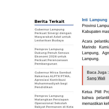
Inti Lampung
Berita Terkait
Provinsi Lampu
Gubernur Lampung
Kabupaten masa
Perkuat Sinergi dengan
Masyarakat Adat untuk
Lestarikan Budaya
Acara pelantik
Marindo Kurn
Pemprov Lampung
Lampung, Agn
Dukung Penuh Sensus
Ekonomi 2026 untuk
Lampung.
Perkuat Perencanaan
Pembangunan
Baca Juga :
Gubernur Mirza Sambut
Rakernas ALPTK PTMA,
Sang Wali
Apresiasi Kontribusi
Muhammadiyah bagi
Pendidikan
Ketua PMI Pr
Pemprov Lampung
bahwa pelanti
Matangkan Persiapan
Operasional Sekolah
memastikan keha
Rakyat Permanen di Kota