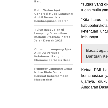
Baru
“Tugas yang di
tugas mulia yan
Batin Wulan Ajak
Generasi Muda Lampung
Ambil Peran dalam
“Kita harus m
Pembangunan Daerah
kabupaten/kot
Tujuh Ruas Jalan di
ketentuan unt
Lampung Diresmikan
imbuhnya.
melalui Program Inpres
Jalan Daerah 2025
Gubernur Lampung Ajak
Baca Juga :
APINDO Perkuat
Bantuan Ke
Kolaborasi Bangun
Ekonomi Berbasis Desa
Pemprov Lampung Gelar
Ketua PMI La
Nobar Piala Dunia,
kemanusiaan ya
Perkuat Kebersamaan
Masyarakat
ujarnya, diuk
Anggaran Dasa