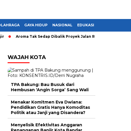
OLAHRAGA
GAYA HIDUP
NASIONAL
EDUKASI
Aroma Tak Sedap Dibalik Proyek Jalan Rusak di Lampung, Mon
WAJAH KOTA
TPA Bakung: Bau Busuk dari
Hembusan ‘Angin Sorga’ Sang Wali
Menakar Komitmen Eva Dwiana:
Pendidikan Gratis Hanya Komoditas
Politik atau Janji yang Disandera?
Menyelisik Efektivitas Anggaran
Penanganan Banjir Kota Bandar