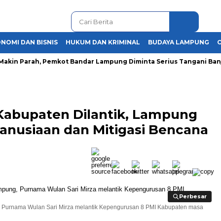
NOMI DAN BISNIS
HUKUM DAN KRIMINAL
BUDAYA LAMPUNG
in Parah, Pemkot Bandar Lampung Diminta Serius Tangani Banjir
Kabupaten Dilantik, Lampung
anusiaan dan Mitigasi Bencana
Perbesar
Perbesar
, Purnama Wulan Sari Mirza melantik Kepengurusan 8 PMI Kabupaten masa