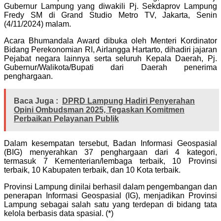
Gubernur Lampung yang diwakili Pj. Sekdaprov Lampung
Fredy SM di Grand Studio Metro TV, Jakarta, Senin
(4/11/2024) malam.
Acara Bhumandala Award dibuka oleh Menteri Kordinator
Bidang Perekonomian RI, Airlangga Hartarto, dihadiri jajaran
Pejabat negara lainnya serta seluruh Kepala Daerah, Pj.
Gubernur/Walikota/Bupati dari Daerah penerima
penghargaan.
Baca Juga :
DPRD Lampung Hadiri Penyerahan
Opini Ombudsman 2025, Tegaskan Komitmen
Perbaikan Pelayanan Publik
Dalam kesempatan tersebut, Badan Informasi Geospasial
(BIG) menyerahkan 37 penghargaan dari 4 kategori,
termasuk 7 Kementerian/lembaga terbaik, 10 Provinsi
terbaik, 10 Kabupaten terbaik, dan 10 Kota terbaik.
Provinsi Lampung dinilai berhasil dalam pengembangan dan
penerapan Informasi Geospasial (IG), menjadikan Provinsi
Lampung sebagai salah satu yang terdepan di bidang tata
kelola berbasis data spasial. (*)