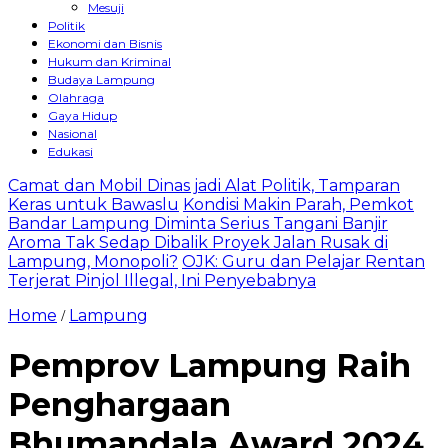
Mesuji
Politik
Ekonomi dan Bisnis
Hukum dan Kriminal
Budaya Lampung
Olahraga
Gaya Hidup
Nasional
Edukasi
Camat dan Mobil Dinas jadi Alat Politik, Tamparan
Keras untuk Bawaslu
Kondisi Makin Parah, Pemkot
Bandar Lampung Diminta Serius Tangani Banjir
Aroma Tak Sedap Dibalik Proyek Jalan Rusak di
Lampung, Monopoli?
OJK: Guru dan Pelajar Rentan
Terjerat Pinjol Illegal, Ini Penyebabnya
Home
Lampung
/
Pemprov Lampung Raih
Penghargaan
Bhumandala Award 2024