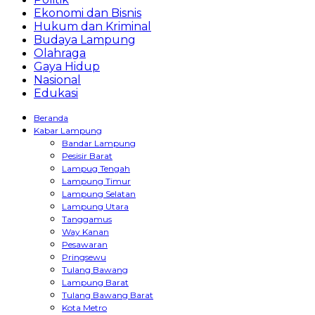
Ekonomi dan Bisnis
Hukum dan Kriminal
Budaya Lampung
Olahraga
Gaya Hidup
Nasional
Edukasi
Beranda
Kabar Lampung
Bandar Lampung
Pesisir Barat
Lampug Tengah
Lampung Timur
Lampung Selatan
Lampung Utara
Tanggamus
Way Kanan
Pesawaran
Pringsewu
Tulang Bawang
Lampung Barat
Tulang Bawang Barat
Kota Metro