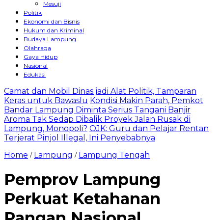
Mesuji
Politik
Ekonomi dan Bisnis
Hukum dan Kriminal
Budaya Lampung
Olahraga
Gaya Hidup
Nasional
Edukasi
Camat dan Mobil Dinas jadi Alat Politik, Tamparan
Keras untuk Bawaslu
Kondisi Makin Parah, Pemkot
Bandar Lampung Diminta Serius Tangani Banjir
Aroma Tak Sedap Dibalik Proyek Jalan Rusak di
Lampung, Monopoli?
OJK: Guru dan Pelajar Rentan
Terjerat Pinjol Illegal, Ini Penyebabnya
Home
Lampung
Lampung Tengah
/
/
Pemprov Lampung
Perkuat Ketahanan
Pangan Nasional