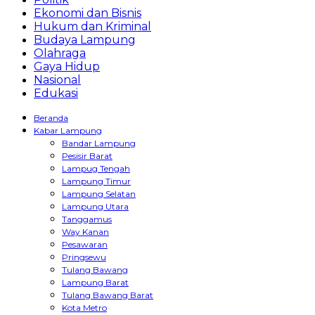
Ekonomi dan Bisnis
Hukum dan Kriminal
Budaya Lampung
Olahraga
Gaya Hidup
Nasional
Edukasi
Beranda
Kabar Lampung
Bandar Lampung
Pesisir Barat
Lampug Tengah
Lampung Timur
Lampung Selatan
Lampung Utara
Tanggamus
Way Kanan
Pesawaran
Pringsewu
Tulang Bawang
Lampung Barat
Tulang Bawang Barat
Kota Metro