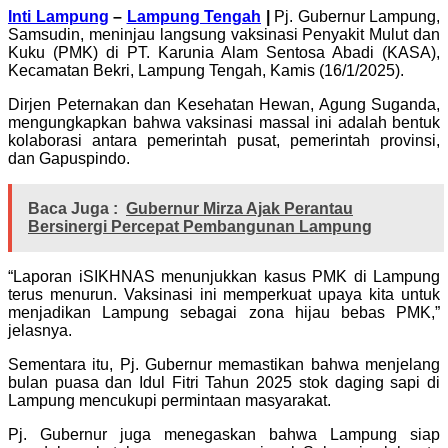
Inti Lampung
–
Lampung Tengah
|
Pj. Gubernur Lampung,
Samsudin, meninjau langsung vaksinasi Penyakit Mulut dan
Kuku (PMK) di PT. Karunia Alam Sentosa Abadi (KASA),
Kecamatan Bekri, Lampung Tengah, Kamis (16/1/2025).
Dirjen Peternakan dan Kesehatan Hewan, Agung Suganda,
mengungkapkan bahwa vaksinasi massal ini adalah bentuk
kolaborasi antara pemerintah pusat, pemerintah provinsi,
dan Gapuspindo.
Baca Juga :
Gubernur Mirza Ajak Perantau
Bersinergi Percepat Pembangunan Lampung
“Laporan iSIKHNAS menunjukkan kasus PMK di Lampung
terus menurun. Vaksinasi ini memperkuat upaya kita untuk
menjadikan Lampung sebagai zona hijau bebas PMK,”
jelasnya.
Sementara itu, Pj. Gubernur memastikan bahwa menjelang
bulan puasa dan Idul Fitri Tahun 2025 stok daging sapi di
Lampung mencukupi permintaan masyarakat.
Pj. Gubernur juga menegaskan bahwa Lampung siap