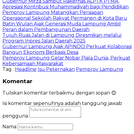
Gubernur Mirza Sambut Rakernas ALPTK PTMA,
Apresiasi Kontribusi Muhammadiyah bagi Pendidikan
Pemprov Lampung Matangkan Persiapan
Operasional Sekolah Rakyat Permanen di Kota Baru
Batin Wulan Ajak Generasi Muda Lampung Ambil
Peran dalam Pembangunan Daerah
Tujuh Ruas Jalan di Lampung Diresmikan melalui
Program Inpres Jalan Daerah 2025
Gubernur Lampung Ajak APINDO Perkuat Kolaborasi
Bangun Ekonomi Berbasis Desa
Pemprov Lampung Gelar Nobar Piala Dunia, Perkuat
Kebersamaan Masyarakat
Tag :
Headline
Isu Peternakan
Pemprov Lampung
Komentar
Tuliskan komentar terbaikmu dengan sopan 😊
Isi komentar sepenuhnya adalah tanggung jawab
pengguna
Nama