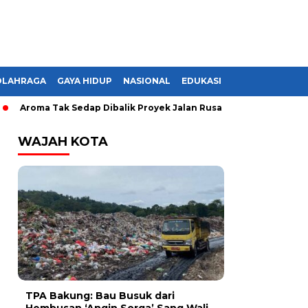
OLAHRAGA
GAYA HIDUP
NASIONAL
EDUKASI
roma Tak Sedap Dibalik Proyek Jalan Rusak di Lampung, Monopol
WAJAH KOTA
TPA Bakung: Bau Busuk dari
Hembusan ‘Angin Sorga’ Sang Wali