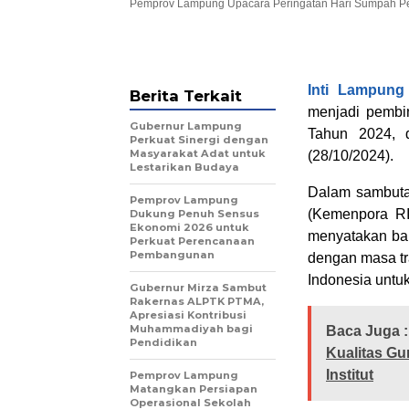
Pemprov Lampung Upacara Peringatan Hari Sumpah Pemu
Inti Lampung
Berita Terkait
menjadi pembi
Gubernur Lampung
Tahun 2024, 
Perkuat Sinergi dengan
Masyarakat Adat untuk
(28/10/2024).
Lestarikan Budaya
Dalam sambutan
Pemprov Lampung
(Kemenpora RI
Dukung Penuh Sensus
Ekonomi 2026 untuk
menyatakan ba
Perkuat Perencanaan
Pembangunan
dengan masa tr
Indonesia untu
Gubernur Mirza Sambut
Rakernas ALPTK PTMA,
Apresiasi Kontribusi
Muhammadiyah bagi
Baca Juga :
Pendidikan
Kualitas G
Institut
Pemprov Lampung
Matangkan Persiapan
Operasional Sekolah