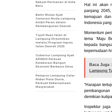
Rakyat Permanen di Kota
Hal ini akan 
Baru
panjang 2045,
Batin Wulan Ajak
kemajuan dan 
Generasi Muda Lampung
Ambil Peran dalam
Indonesia yang 
Pembangunan Daerah
Momentum peri
Tujuh Ruas Jalan di
tema ‘Maju B
Lampung Diresmikan
melalui Program Inpres
kepada bangsa
Jalan Daerah 2025
kepemudaan hin
Gubernur Lampung Ajak
APINDO Perkuat
Kolaborasi Bangun
Baca Juga :
Ekonomi Berbasis Desa
Lampung Ta
Pemprov Lampung Gelar
Nobar Piala Dunia,
Perkuat Kebersamaan
“Harapan tertu
Masyarakat
pembangunan n
demikian kutipa
Inspektur jug