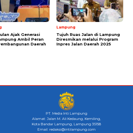
g
Lampung
ulan Ajak Generasi
Tujuh Ruas Jalan di Lampung
ampung Ambil Peran
Diresmikan melalui Program
Pembangunan Daerah
Inpres Jalan Daerah 2025
PT. Media Inti Lampung
Alamat: Jalan M. Ali Kedaung, Kemiling,
Kota Bandar Lampung, Lampung 35158
Email: redaksi@intilampung.com