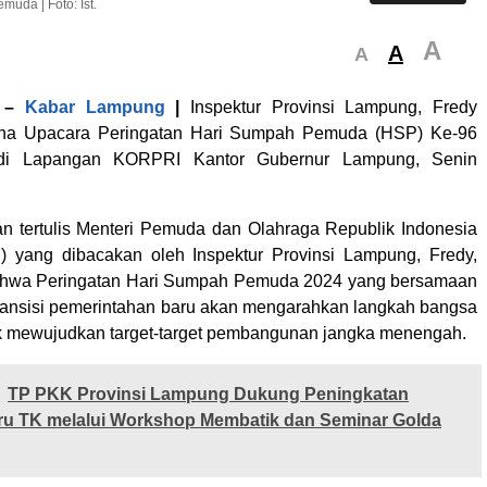
da | Foto: Ist.
A
A
A
–
Kabar Lampung
|
Inspektur Provinsi Lampung, Fredy
na Upacara Peringatan Hari Sumpah Pemuda (HSP) Ke-96
di Lapangan KORPRI Kantor Gubernur Lampung, Senin
 tertulis Menteri Pemuda dan Olahraga Republik Indonesia
) yang dibacakan oleh Inspektur Provinsi Lampung, Fredy,
hwa Peringatan Hari Sumpah Pemuda 2024 yang bersamaan
ansisi pemerintahan baru akan mengarahkan langkah bangsa
k mewujudkan target-target pembangunan jangka menengah.
TP PKK Provinsi Lampung Dukung Peningkatan
uru TK melalui Workshop Membatik dan Seminar Golda