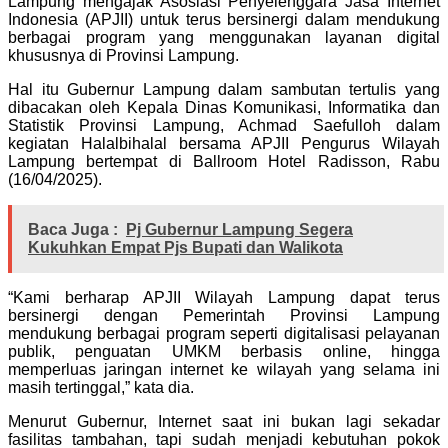
Lampung mengajak Asosiasi Penyelenggara Jasa Internet
Indonesia (APJII) untuk terus bersinergi dalam mendukung
berbagai program yang menggunakan layanan digital
khususnya di Provinsi Lampung.
Hal itu Gubernur Lampung dalam sambutan tertulis yang
dibacakan oleh Kepala Dinas Komunikasi, Informatika dan
Statistik Provinsi Lampung, Achmad Saefulloh dalam
kegiatan Halalbihalal bersama APJII Pengurus Wilayah
Lampung bertempat di Ballroom Hotel Radisson, Rabu
(16/04/2025).
Baca Juga :
Pj Gubernur Lampung Segera
Kukuhkan Empat Pjs Bupati dan Walikota
“Kami berharap APJII Wilayah Lampung dapat terus
bersinergi dengan Pemerintah Provinsi Lampung
mendukung berbagai program seperti digitalisasi pelayanan
publik, penguatan UMKM berbasis online, hingga
memperluas jaringan internet ke wilayah yang selama ini
masih tertinggal,” kata dia.
Menurut Gubernur, Internet saat ini bukan lagi sekadar
fasilitas tambahan, tapi sudah menjadi kebutuhan pokok