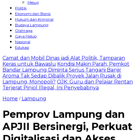
Mesuji
Politik
Ekonomi dan Bisnis
Hukum dan Kriminal
Budaya Lampung
Olahraga
Gaya Hidup
Nasional
Edukasi
Camat dan Mobil Dinas jadi Alat Politik, Tamparan
Keras untuk Bawaslu
Kondisi Makin Parah, Pemkot
Bandar Lampung Diminta Serius Tangani Banjir
Aroma Tak Sedap Dibalik Proyek Jalan Rusak di
Lampung, Monopoli?
OJK: Guru dan Pelajar Rentan
Terjerat Pinjol Illegal, Ini Penyebabnya
Home
Lampung
/
Pemprov Lampung dan
APJII Bersinergi, Perkuat
Digitalisasi dan Akses