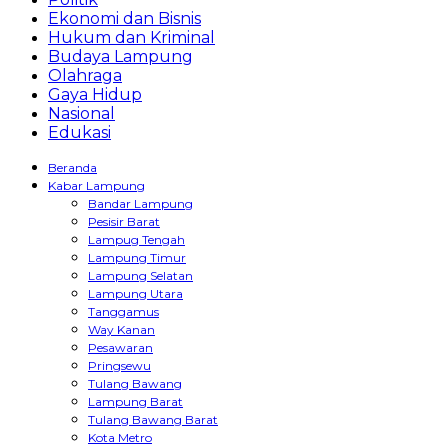
Ekonomi dan Bisnis
Hukum dan Kriminal
Budaya Lampung
Olahraga
Gaya Hidup
Nasional
Edukasi
Beranda
Kabar Lampung
Bandar Lampung
Pesisir Barat
Lampug Tengah
Lampung Timur
Lampung Selatan
Lampung Utara
Tanggamus
Way Kanan
Pesawaran
Pringsewu
Tulang Bawang
Lampung Barat
Tulang Bawang Barat
Kota Metro