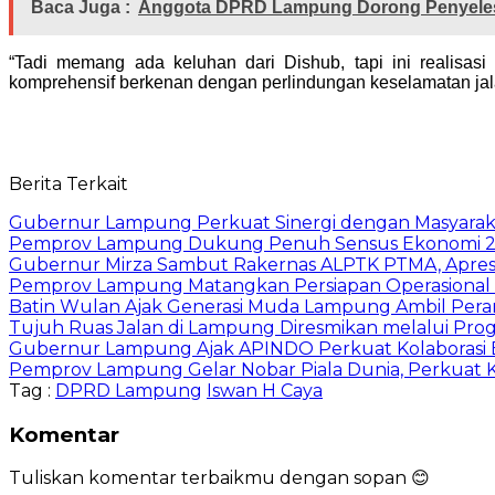
Baca Juga :
Anggota DPRD Lampung Dorong Penyeles
“Tadi memang ada keluhan dari Dishub, tapi ini realis
komprehensif berkenan dengan perlindungan keselamatan jalan
Berita Terkait
Gubernur Lampung Perkuat Sinergi dengan Masyaraka
Pemprov Lampung Dukung Penuh Sensus Ekonomi 2
Gubernur Mirza Sambut Rakernas ALPTK PTMA, Apresi
Pemprov Lampung Matangkan Persiapan Operasional 
Batin Wulan Ajak Generasi Muda Lampung Ambil Pe
Tujuh Ruas Jalan di Lampung Diresmikan melalui Prog
Gubernur Lampung Ajak APINDO Perkuat Kolaborasi 
Pemprov Lampung Gelar Nobar Piala Dunia, Perkuat 
Tag :
DPRD Lampung
Iswan H Caya
Komentar
Tuliskan komentar terbaikmu dengan sopan 😊