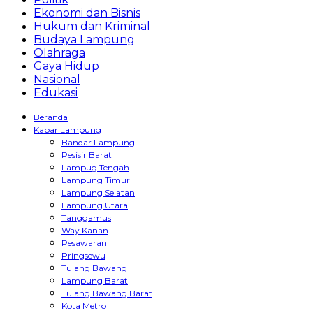
Ekonomi dan Bisnis
Hukum dan Kriminal
Budaya Lampung
Olahraga
Gaya Hidup
Nasional
Edukasi
Beranda
Kabar Lampung
Bandar Lampung
Pesisir Barat
Lampug Tengah
Lampung Timur
Lampung Selatan
Lampung Utara
Tanggamus
Way Kanan
Pesawaran
Pringsewu
Tulang Bawang
Lampung Barat
Tulang Bawang Barat
Kota Metro