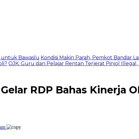
as untuk Bawaslu
Kondisi Makin Parah, Pemkot Bandar La
li?
OJK: Guru dan Pelajar Rentan Terjerat Pinjol Illegal
elar RDP Bahas Kinerja OP