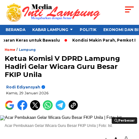
BERANDA
KABAR LAMPUNG
POLITIK
EKONOMI DAN BI
paran Keras untuk Bawaslu
Kondisi Makin Parah, Pemkot Banda
/
Home
Lampung
Ketua Komisi V DPRD Lampung
Hadiri Gelar Wicara Guru Besar
FKIP Unila
Rodi Ediyansyah
Kamis, 29 Januari 2026
Perbesar
Perbesar
Acar Pembukaan Gelar Wicara Guru Besar FKIP Unila | Foto: Ist.
A