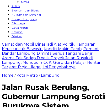
Mesuji
Politik
Ekonomi dan Bisnis
Hukum dan Kriminal
Budaya Lampung
Olahraga
Gaya Hidup
Nasional
Edukasi
Camat dan Mobil Dinas jadi Alat Politik, Tamparan
Keras untuk Bawaslu
Kondisi Makin Parah, Pemkot
Bandar Lampung Diminta Serius Tangani Banjir
Aroma Tak Sedap Dibalik Proyek Jalan Rusak di
Lampung, Monopoli?
OJK: Guru dan Pelajar Rentan
Terjerat Pinjol Illegal, Ini Penyebabnya
Home
Kota Metro
Lampung
/
/
Jalan Rusak Berulang,
Gubernur Lampung Soroti
Buruknya Sistem