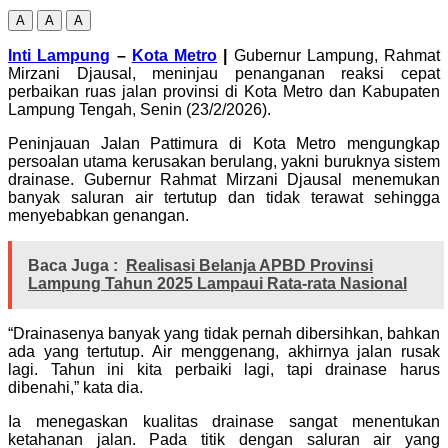
A
A
A
Inti Lampung
–
Kota Metro
|
Gubernur Lampung, Rahmat
Mirzani Djausal, meninjau penanganan reaksi cepat
perbaikan ruas jalan provinsi di Kota Metro dan Kabupaten
Lampung Tengah, Senin (23/2/2026).
Peninjauan Jalan Pattimura di Kota Metro mengungkap
persoalan utama kerusakan berulang, yakni buruknya sistem
drainase. Gubernur Rahmat Mirzani Djausal menemukan
banyak saluran air tertutup dan tidak terawat sehingga
menyebabkan genangan.
Baca Juga :
Realisasi Belanja APBD Provinsi
Lampung Tahun 2025 Lampaui Rata-rata Nasional
“Drainasenya banyak yang tidak pernah dibersihkan, bahkan
ada yang tertutup. Air menggenang, akhirnya jalan rusak
lagi. Tahun ini kita perbaiki lagi, tapi drainase harus
dibenahi,” kata dia.
Ia menegaskan kualitas drainase sangat menentukan
ketahanan jalan. Pada titik dengan saluran air yang