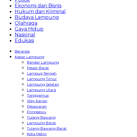
Ekonomi dan Bisnis
Hukum dan Kriminal
Budaya Lampung
Olahraga
Gaya Hidup
Nasional
Edukasi
Beranda
Kabar Lampung
Bandar Lampung
Pesisir Barat
Lampug Tengah
Lampung Timur
Lampung Selatan
Lampung Utara
Tanggamus
Way Kanan
Pesawaran
Pringsewu
Tulang Bawang
Lampung Barat
Tulang Bawang Barat
Kota Metro