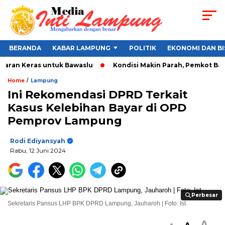
BERANDA
KABAR LAMPUNG
POLITIK
EKONOMI DAN BI
ran Keras untuk Bawaslu
Kondisi Makin Parah, Pemkot Bandar
/
Home
Lampung
Ini Rekomendasi DPRD Terkait
Kasus Kelebihan Bayar di OPD
Pemprov Lampung
Rodi Ediyansyah
Rabu, 12 Juni 2024
Perbesar
Perbesar
Sekretaris Pansus LHP BPK DPRD Lampung, Jauharoh | Foto: Ist.
A