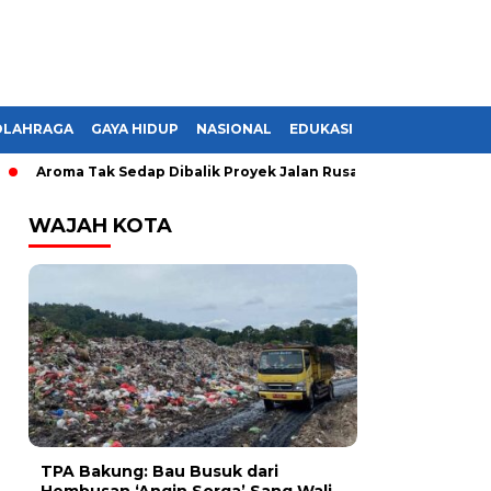
OLAHRAGA
GAYA HIDUP
NASIONAL
EDUKASI
Aroma Tak Sedap Dibalik Proyek Jalan Rusak di Lampung, Monopol
WAJAH KOTA
TPA Bakung: Bau Busuk dari
Hembusan ‘Angin Sorga’ Sang Wali