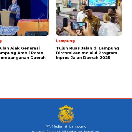
g
Lampung
ulan Ajak Generasi
Tujuh Ruas Jalan di Lampung
ampung Ambil Peran
Diresmikan melalui Program
Pembangunan Daerah
Inpres Jalan Daerah 2025
PT. Media Inti Lampung
Alamat: Jalan M. Ali Kedaung, Kemiling,