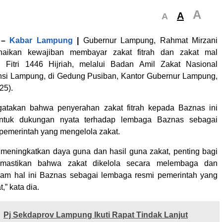
A
A
A
–
Kabar Lampung
|
Gubernur Lampung, Rahmat Mirzani
naikan kewajiban membayar zakat fitrah dan zakat mal
l Fitri 1446 Hijriah, melalui Badan Amil Zakat Nasional
nsi Lampung, di Gedung Pusiban, Kantor Gubernur Lampung,
25).
atakan bahwa penyerahan zakat fitrah kepada Baznas ini
ntuk dukungan nyata terhadap lembaga Baznas sebagai
pemerintah yang mengelola zakat.
meningkatkan daya guna dan hasil guna zakat, penting bagi
emastikan bahwa zakat dikelola secara melembaga dan
alam hal ini Baznas sebagai lembaga resmi pemerintah yang
,” kata dia.
Pj Sekdaprov Lampung Ikuti Rapat Tindak Lanjut