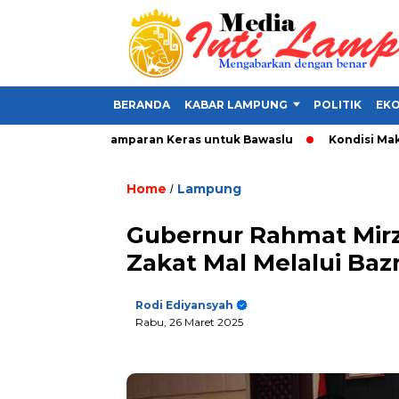
BERANDA
KABAR LAMPUNG
POLITIK
EKO
Alat Politik, Tamparan Keras untuk Bawaslu
Kondisi Makin Pa
Home
Lampung
/
Gubernur Rahmat Mirz
Zakat Mal Melalui Baz
Rodi Ediyansyah
Rabu, 26 Maret 2025