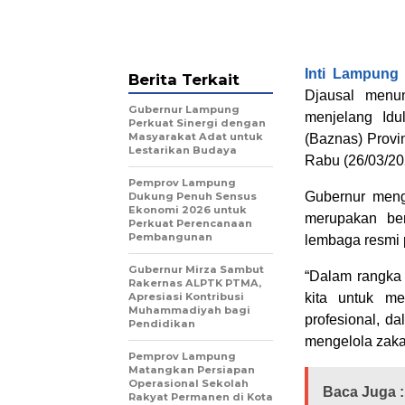
Inti Lampung
Berita Terkait
Djausal menu
Gubernur Lampung
menjelang Idu
Perkuat Sinergi dengan
Masyarakat Adat untuk
(Baznas) Provi
Lestarikan Budaya
Rabu (26/03/20
Pemprov Lampung
Gubernur meng
Dukung Penuh Sensus
Ekonomi 2026 untuk
merupakan be
Perkuat Perencanaan
Pembangunan
lembaga resmi 
Gubernur Mirza Sambut
“Dalam rangka 
Rakernas ALPTK PTMA,
Apresiasi Kontribusi
kita untuk m
Muhammadiyah bagi
profesional, d
Pendidikan
mengelola zakat
Pemprov Lampung
Matangkan Persiapan
Operasional Sekolah
Baca Juga :
Rakyat Permanen di Kota