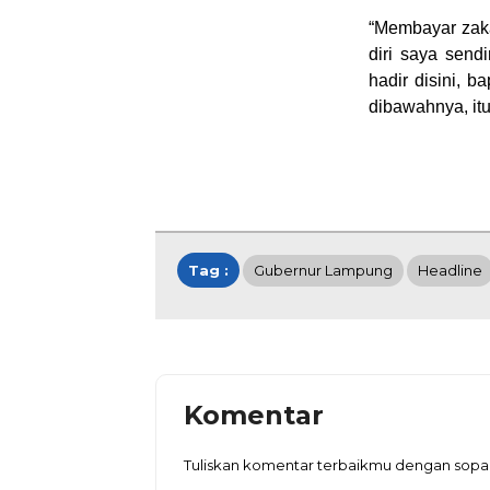
“Membayar zakat
diri saya send
hadir disini, b
dibawahnya, itu
Tag :
Gubernur Lampung
Headline
Komentar
Tuliskan komentar terbaikmu dengan sop