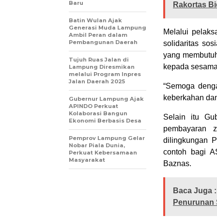
Baru
Rakortas B
Batin Wulan Ajak
Generasi Muda Lampung
Melalui pelaks
Ambil Peran dalam
Pembangunan Daerah
solidaritas so
yang membutuh
Tujuh Ruas Jalan di
kepada sesama
Lampung Diresmikan
melalui Program Inpres
Jalan Daerah 2025
“Semoga denga
keberkahan dan
Gubernur Lampung Ajak
APINDO Perkuat
Kolaborasi Bangun
Selain itu G
Ekonomi Berbasis Desa
pembayaran z
Pemprov Lampung Gelar
dilingkungan 
Nobar Piala Dunia,
contoh bagi A
Perkuat Kebersamaan
Masyarakat
Baznas.
Baca Juga :
Penurunan 