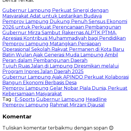
Berita Terkait
Gubernur Lampung Perkuat Sinergi dengan
Masyarakat Adat untuk Lestarikan Budaya
Pemprov Lampung Dukung Penuh Sensus Ekonomi
2026 untuk Perkuat Perencanaan Pembangunan
Gubernur Mirza Sambut Rakernas ALPTK PTMA,
Apresiasi Kontribusi Muhammadiyah bagi Pendidikan
Pemprov Lampung Matangkan Persiapan
Operasional Sekolah Rakyat Permanen di Kota Baru
Batin Wulan Ajak Generasi Muda Lampung Ambil
Peran dalam Pembangunan Daerah
Tujuh Ruas Jalan di Lampung Diresmikan melalui
Program Inpres Jalan Daerah 2025
Gubernur Lampung Ajak APINDO Perkuat Kolaborasi
Bangun Ekonomi Berbasis Desa
Pemprov Lampung Gelar Nobar Piala Dunia, Perkuat
Kebersamaan Masyarakat
Tag :
E-Sports
Gubernur Lampung
Headline
Pemprov Lampung
Rahmat Mirzani Djausal
Komentar
Tuliskan komentar terbaikmu dengan sopan 😊