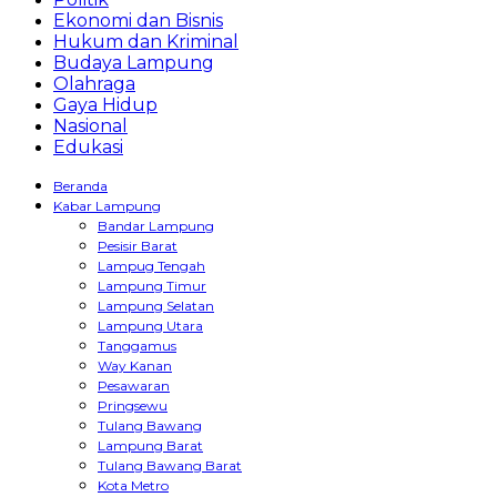
Ekonomi dan Bisnis
Hukum dan Kriminal
Budaya Lampung
Olahraga
Gaya Hidup
Nasional
Edukasi
Beranda
Kabar Lampung
Bandar Lampung
Pesisir Barat
Lampug Tengah
Lampung Timur
Lampung Selatan
Lampung Utara
Tanggamus
Way Kanan
Pesawaran
Pringsewu
Tulang Bawang
Lampung Barat
Tulang Bawang Barat
Kota Metro