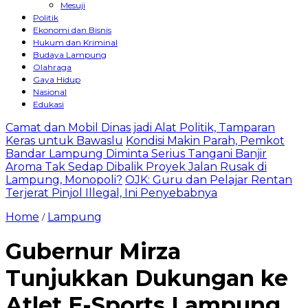
Mesuji
Politik
Ekonomi dan Bisnis
Hukum dan Kriminal
Budaya Lampung
Olahraga
Gaya Hidup
Nasional
Edukasi
Camat dan Mobil Dinas jadi Alat Politik, Tamparan
Keras untuk Bawaslu
Kondisi Makin Parah, Pemkot
Bandar Lampung Diminta Serius Tangani Banjir
Aroma Tak Sedap Dibalik Proyek Jalan Rusak di
Lampung, Monopoli?
OJK: Guru dan Pelajar Rentan
Terjerat Pinjol Illegal, Ini Penyebabnya
Home
Lampung
/
Gubernur Mirza
Tunjukkan Dukungan ke
Atlet E-Sports Lampung