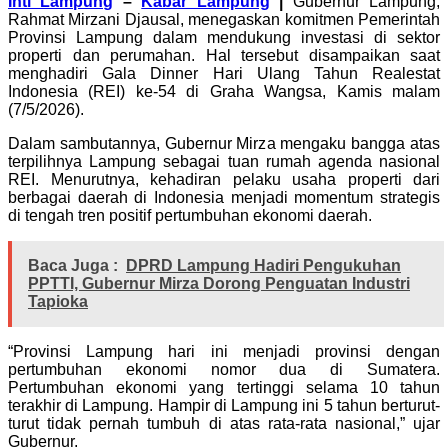
Inti Lampung
–
Kabar Lampung
|
Gubernur Lampung,
Rahmat Mirzani Djausal, menegaskan komitmen Pemerintah
Provinsi Lampung dalam mendukung investasi di sektor
properti dan perumahan. Hal tersebut disampaikan saat
menghadiri Gala Dinner Hari Ulang Tahun Realestat
Indonesia (REI) ke-54 di Graha Wangsa, Kamis malam
(7/5/2026).
Dalam sambutannya, Gubernur Mirza mengaku bangga atas
terpilihnya Lampung sebagai tuan rumah agenda nasional
REI. Menurutnya, kehadiran pelaku usaha properti dari
berbagai daerah di Indonesia menjadi momentum strategis
di tengah tren positif pertumbuhan ekonomi daerah.
Baca Juga :
DPRD Lampung Hadiri Pengukuhan
PPTTI, Gubernur Mirza Dorong Penguatan Industri
Tapioka
“Provinsi Lampung hari ini menjadi provinsi dengan
pertumbuhan ekonomi nomor dua di Sumatera.
Pertumbuhan ekonomi yang tertinggi selama 10 tahun
terakhir di Lampung. Hampir di Lampung ini 5 tahun berturut-
turut tidak pernah tumbuh di atas rata-rata nasional,” ujar
Gubernur.