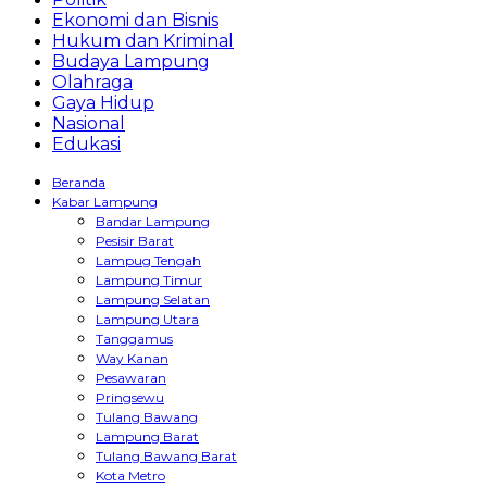
Ekonomi dan Bisnis
Hukum dan Kriminal
Budaya Lampung
Olahraga
Gaya Hidup
Nasional
Edukasi
Beranda
Kabar Lampung
Bandar Lampung
Pesisir Barat
Lampug Tengah
Lampung Timur
Lampung Selatan
Lampung Utara
Tanggamus
Way Kanan
Pesawaran
Pringsewu
Tulang Bawang
Lampung Barat
Tulang Bawang Barat
Kota Metro