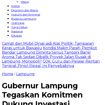
Mesuji
Politik
Ekonomi dan Bisnis
Hukum dan Kriminal
Budaya Lampung
Olahraga
Gaya Hidup
Nasional
Edukasi
Camat dan Mobil Dinas jadi Alat Politik, Tamparan
Keras untuk Bawaslu
Kondisi Makin Parah, Pemkot
Bandar Lampung Diminta Serius Tangani Banjir
Aroma Tak Sedap Dibalik Proyek Jalan Rusak di
Lampung, Monopoli?
OJK: Guru dan Pelajar Rentan
Terjerat Pinjol Illegal, Ini Penyebabnya
Home
Lampung
/
Gubernur Lampung
Tegaskan Komitmen
Dukung Investasi