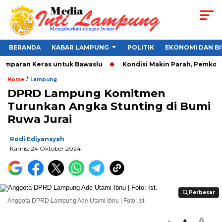
BERANDA
KABAR LAMPUNG
POLITIK
EKONOMI DAN BI
Tamparan Keras untuk Bawaslu
Kondisi Makin Parah, Pemkot Ba
/
Home
Lampung
DPRD Lampung Komitmen
Turunkan Angka Stunting di Bumi
Ruwa Jurai
Rodi Ediyansyah
Kamis, 24 Oktober 2024
Perbesar
Perbesar
Anggota DPRD Lampung Ade Utami Ibnu | Foto: Ist.
A