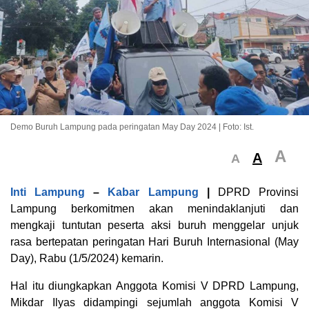
Demo Buruh Lampung pada peringatan May Day 2024 | Foto: Ist.
A
A
A
Inti Lampung
–
Kabar Lampung
|
DPRD Provinsi
Lampung berkomitmen akan menindaklanjuti dan
mengkaji tuntutan peserta aksi buruh menggelar unjuk
rasa bertepatan peringatan Hari Buruh Internasional (May
Day), Rabu (1/5/2024) kemarin.
Hal itu diungkapkan Anggota Komisi V DPRD Lampung,
Mikdar Ilyas didampingi sejumlah anggota Komisi V