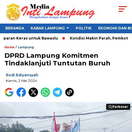
BERANDA
KABAR LAMPUNG
POLITIK
EKONOMI DAN BI
mparan Keras untuk Bawaslu
Kondisi Makin Parah, Pemkot Band
/
Home
Lampung
DPRD Lampung Komitmen
Tindaklanjuti Tuntutan Buruh
Rodi Ediyansyah
Kamis, 2 Mei 2024
Perbesar
Perbesar