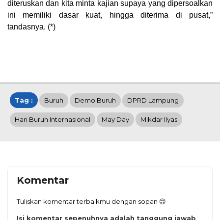
diteruskan dan kita minta kajian supaya yang dipersoalkan
ini memiliki dasar kuat, hingga diterima di pusat,”
tandasnya. (*)
Tag :
Buruh
Demo Buruh
DPRD Lampung
Hari Buruh Internasional
May Day
Mikdar Ilyas
Komentar
Tuliskan komentar terbaikmu dengan sopan 😊
Isi komentar sepenuhnya adalah tanggung jawab