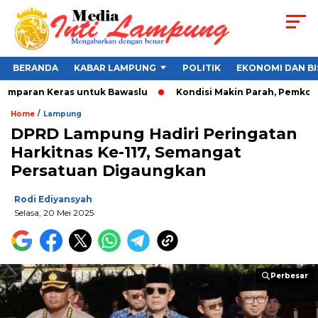
BERANDA
KABAR LAMPUNG
POLITIK
EKONOMI DAN BI
Tamparan Keras untuk Bawaslu
Kondisi Makin Parah, Pemkot Ba
/
Home
Lampung
DPRD Lampung Hadiri Peringatan
Harkitnas Ke-117, Semangat
Persatuan Digaungkan
Rodi Ediyansyah
Selasa, 20 Mei 2025
Perbesar
Perbesar