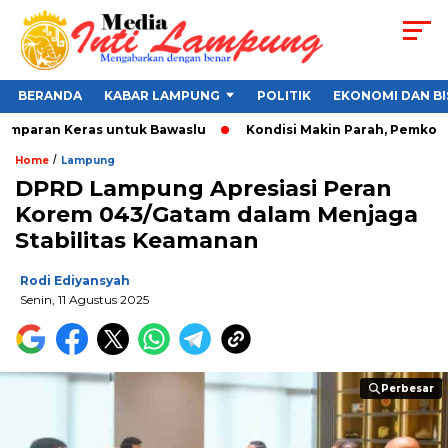
BERANDA
KABAR LAMPUNG
POLITIK
EKONOMI DAN BI
amparan Keras untuk Bawaslu
Kondisi Makin Parah, Pemkot Ba
/
Home
Lampung
DPRD Lampung Apresiasi Peran
Korem 043/Gatam dalam Menjaga
Stabilitas Keamanan
Rodi Ediyansyah
Senin, 11 Agustus 2025
Perbesar
Perbesar