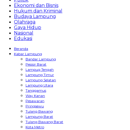
Ekonomi dan Bisnis
Hukum dan Kriminal
Budaya Lampung
Olahraga
Gaya Hidup
Nasional
Edukasi
Beranda
Kabar Lampung
Bandar Lampung
Pesisir Barat
Lampug Tengah
Lampung Timur
Lampung Selatan
Lampung Utara
Tanggamus
Way Kanan
Pesawaran
Pringsewu
Tulang Bawang
Lampung Barat
Tulang Bawang Barat
Kota Metro