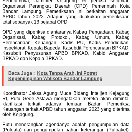
Sebelumnya, Jamintel Kejagung RI periksa sejumlah
Organisasi Perangkat Daerah (OPD) Pemerintah Kota
Bandar Lampung. Pemeriksaan ini berkaitan anggaran
APBD tahun 2023. Adapun yang dilakukan pemeriksaan
total sebanyak 13 pejabat OPD.
OPD yang diperiksa diantaranya Kabag Pengadaan, Kabag
Organisasi, Kabag Protokol, Kabag Umum, Kabag
Perencanaan Keuangan, Kadis PU, Kadis Pendidikan,
Inspektorat, Kepala Bapeda, Kasubdit Perencanaan BPKAD,
Kasubdit Penyusunan APBD BPKAD, Kabid Anggaran
BPKAD dan Kepala BPKAD.
Baca Juga :
Kota Tanpa Arah, Ini Potret
Kepemimpinan Walikota Bandar Lampung
Koordinator Jaksa Agung Muda Bidang Intelijen Kejagung
RI, Putu Gede Astawa mengatakan mereka akan dimintai
klarifikasi terkait adanya temuan Badan Pemeriksa
Keuangan terkait APBD tahun anggaran 2023 yang diterima
oleh Kejagung.
Putu menerangkan agendanya adalah pengumpulan data
(Puldata) dan pengumpulan bahan keterangan (Pulbaket).