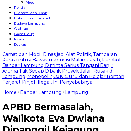
Mesuji
Politik
Ekonomi dan Bisnis
Hukum dan Kriminal
Budaya Lampung
Olahraga
Gaya Hidup
Nasional
Edukasi
Camat dan Mobil Dinas jadi Alat Politik, Tamparan
Keras untuk Bawaslu
Kondisi Makin Parah, Pemkot
Bandar Lampung Diminta Serius Tangani Banjir
Aroma Tak Sedap Dibalik Proyek Jalan Rusak di
Lampung, Monopoli?
OJK: Guru dan Pelajar Rentan
Terjerat Pinjol Illegal, Ini Penyebabnya
Home
Bandar Lampung
Lampung
/
/
APBD Bermasalah,
Walikota Eva Dwiana
Dipanggil Kejagung