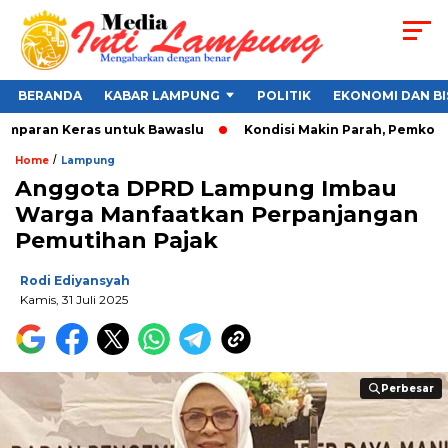
BERANDA
KABAR LAMPUNG
POLITIK
EKONOMI DAN BI
amparan Keras untuk Bawaslu
Kondisi Makin Parah, Pemkot Ba
/
Home
Lampung
Anggota DPRD Lampung Imbau
Warga Manfaatkan Perpanjangan
Pemutihan Pajak
Rodi Ediyansyah
Kamis, 31 Juli 2025
Perbesar
Perbesar